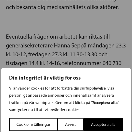
och bekanta dig med samhällets olika aktörer.
Eventuella frågor om arbetet kan riktas till
generalsekreterare Hanna Seppä måndagen 23.3
kl. 10-12, fredagen 27.3 kl. 11.30-13.30 och
tisdagen 14.4 kl. 14-16, telefonnummer 040 730
3562.
Din integritet är viktig för oss
Din fritt formulerade ansökan och CV önskar vi
Vi använder cookies för att förbättra din surfupplevelse, visa
ha oss tillhanda senast onsdag 15.4.2026 kl. 12
personligt anpassade annonser och innehåll samt analysera
“Acceptera alla”
trafiken på vår webbplats. Genom att klicka på
per e-post till
hanna.seppa@riksdagen.fi
.
samtycker du till att vi använder cookies.
Cookieinställningar
Avvisa
Acceptera alla