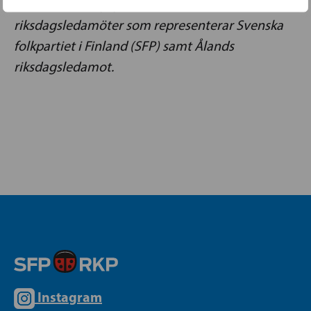
Svenska riksdagsgruppen består av 10
riksdagsledamöter som representerar Svenska
folkpartiet i Finland (SFP) samt Ålands
riksdagsledamot.
Instagram