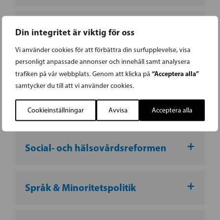
Miljö
Din integritet är viktig för oss
Vi använder cookies för att förbättra din surfupplevelse, visa
personligt anpassade annonser och innehåll samt analysera
Norden
“Acceptera alla”
trafiken på vår webbplats. Genom att klicka på
samtycker du till att vi använder cookies.
Social trygghet
Cookieinställningar
Avvisa
Acceptera alla
Social- och hälsovårdsreformen
Språk & Minoritetspolitik