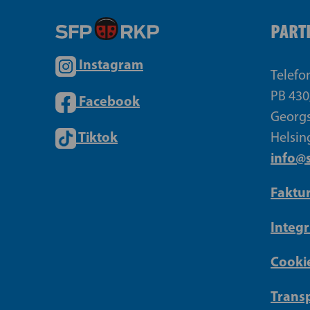
PART
Instagram
Telefo
PB 430
Facebook
Georgs
Tiktok
Helsin
info@s
Faktu
Integr
Cookie
Transp