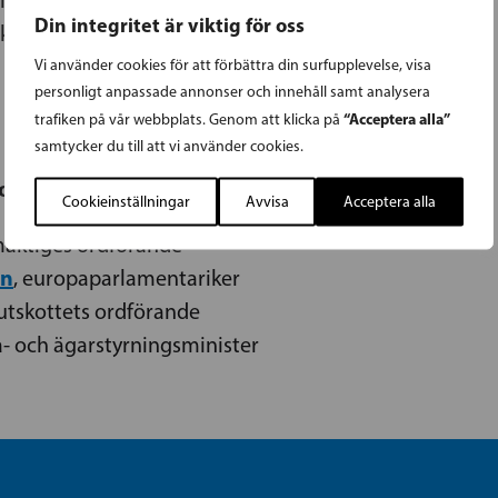
Din integritet är viktig för oss
ka Seniorers ordförande
Vi använder cookies för att förbättra din surfupplevelse, visa
personligt anpassade annonser och innehåll samt analysera
“Acceptera alla”
trafiken på vår webbplats. Genom att klicka på
samtycker du till att vi använder cookies.
- och yttranderätt
Cookieinställningar
Avvisa
Acceptera alla
lmäktiges ordförande
on
, europaparlamentariker
sutskottets ordförande
a- och ägarstyrningsminister