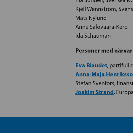
Kjell Wennström, Svens
Mats Nylund
Anne Salovaara-Kero
Ida Schauman
Personer med närvaro
Eva Biaudet
, partiful
Anna-Maja Henrikss
Stefan Svenfors, finan
Joakim Strand
, Europ