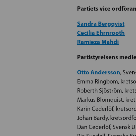
Partiets vice ordföra
Sandra Bergqvist
Cecilia Ehrnrooth
Ramieza Mahdi
Partistyrelsens med
Otto Andersson
, Sve
Emma Ringbom, kretsor
Roberth Sjöström, kre
Markus Blomquist, kret
Karin Cederlöf, kretso
Johan Bardy, kretsord
Dan Cederlöf, Svensk 
Pia Sundell, Svenska 