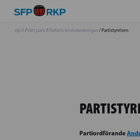
sfp.fi
/
Vårt parti
/
Partiets beslutandeorgan
/
Partistyrelsen
PARTISTYR
Partiordförande
Ande