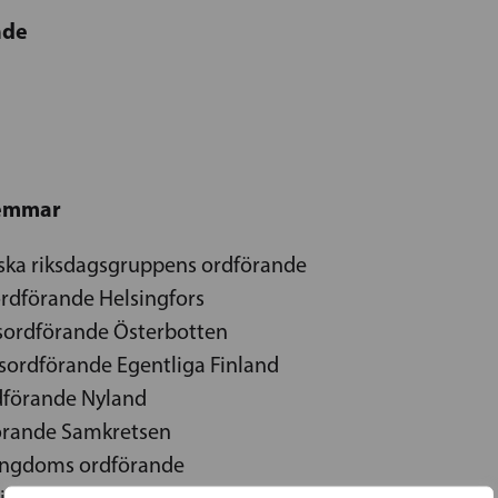
nde
lemmar
nska riksdagsgruppens ordförande
dförande Helsingfors
tsordförande Österbotten
sordförande Egentliga Finland
rdförande Nyland
förande Samkretsen
Ungdoms ordförande
Kvinnoförbundets ordförande