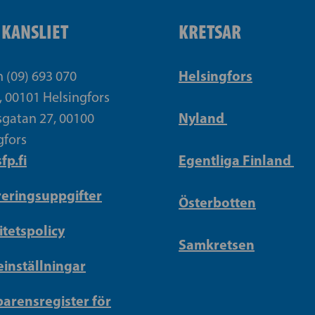
IKANSLIET
KRETSAR
Helsingfors
n (09) 693 070
, 00101 Helsingfors
Nyland
gatan 27, 00100
gfors
fp.fi
Egentliga Finland
reringsuppgifter
Österbotten
itetspolicy
Samkretsen
inställningar
arensregister för