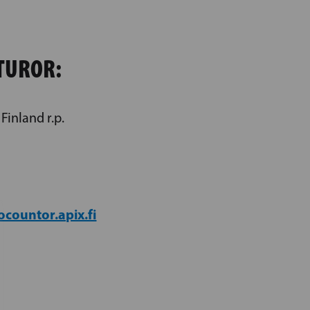
TUROR:
 Finland r.p.
G
ountor.apix.fi