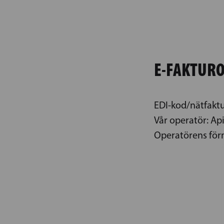
E-FAKTUR
EDI-kod/nätfakt
Vår operatör: A
Operatörens för