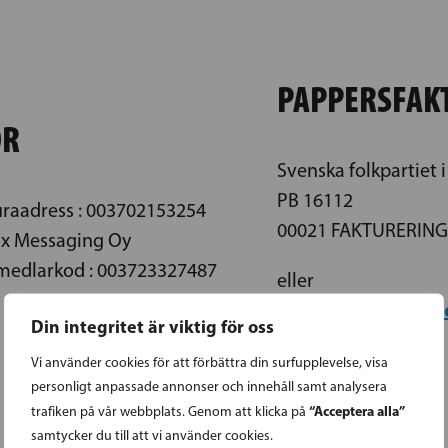
PAPPERSFAK
OR
Svenska folkpartiet i
PB 16112
uraadress : 003702153254
00021 FAKTURERIN
pix Messaging Oy
medlarkod : 003723327487
eller
003702153254@proc
Din integritet är viktig för oss
Vi använder cookies för att förbättra din surfupplevelse, visa
personligt anpassade annonser och innehåll samt analysera
“Acceptera alla”
trafiken på vår webbplats. Genom att klicka på
FO-NUMMER: 0215325-4
samtycker du till att vi använder cookies.