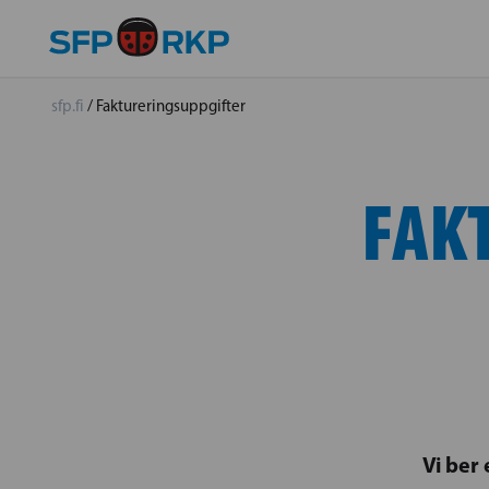
sfp.fi
/
Faktureringsuppgifter
FAK
Vi ber