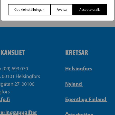
Cookieinställningar
Avvisa
Acceptera alla
IKANSLIET
KRETSAR
Helsingfors
n (09) 693 070
, 00101 Helsingfors
Nyland
gatan 27, 00100
gfors
fp.fi
Egentliga Finland
reringsuppgifter
Österbotten