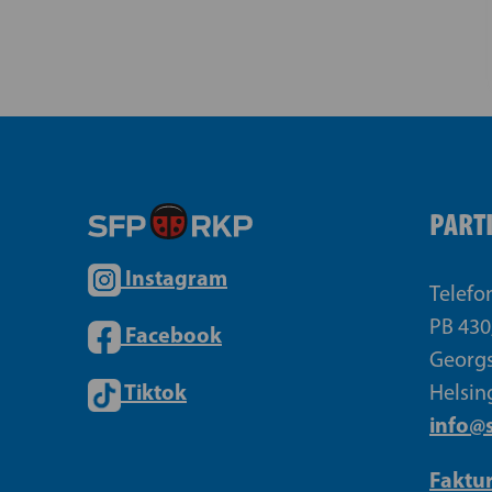
PART
Instagram
Telefo
PB 430
Facebook
Georgs
Tiktok
Helsin
info@s
Faktu