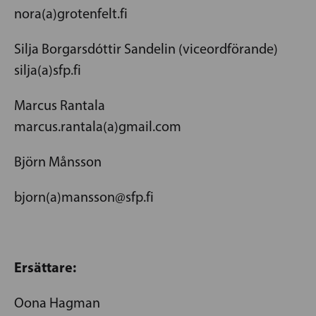
nora(a)grotenfelt.fi
Silja Borgarsdóttir Sandelin (viceordförande)
silja(a)sfp.fi
Marcus Rantala
marcus.rantala(a)gmail.com
Björn Månsson
bjorn(a)mansson@sfp.fi
Ersättare:
Oona Hagman