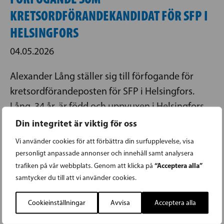
KRETSORDFÖRANDEKANDIDAT FÖR SFP I
HELSINGFORS
04.05.2026
Alexander Lång ställer sig till förfogande för
kretsordförandeposten för SFP i Helsingfors.
Lång, 34 år, är född och uppvuxen i Helsingfors.
Han är politices magister, med bakgrund som
Din integritet är viktig för oss
långvarig medarbetare för Nils Torvalds i
Vi använder cookies för att förbättra din surfupplevelse, visa
Europaparlamentet i Bryssel. I dag är han
personligt anpassade annonser och innehåll samt analysera
specialmedarbetare för Europa- och
“Acceptera alla”
trafiken på vår webbplats. Genom att klicka på
samtycker du till att vi använder cookies.
ägarstyrningsminister Joakim Strand vid
Statsrådets kansli.
Cookieinställningar
Avvisa
Acceptera alla