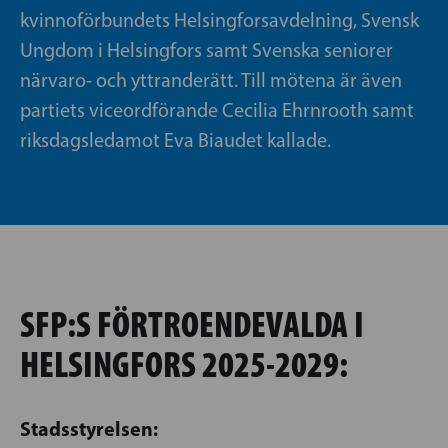
kvinnoförbundets Helsingforsavdelning, Svensk
Ungdom i Helsingfors samt Svenska seniorer
närvaro- och yttranderätt. Till mötena är även
partiets viceordförande Cecilia Ehrnrooth samt
riksdagsledamot Eva Biaudet kallade.
SFP:S FÖRTROENDEVALDA I
HELSINGFORS 2025-2029:
Stadsstyrelsen: