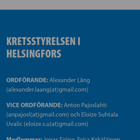
KRETSSTYRELSEN I
HELSINGFORS
ORDFÖRANDE:
Alexander Lång
(alexander.laang(at)gmail.com)
VICE ORDFÖRANDE:
Anton Pajoslahti
(anpajosl(at)gmail.com) och Eloize Suhtala
Uvalic (eloize.s.u(at)gmail.com)
Medlemmar:
Jonas Eiring, Erica Kekäläinen,