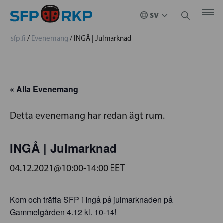
sfp.fi
/
Evenemang
/
INGÅ | Julmarknad
« Alla Evenemang
Detta evenemang har redan ägt rum.
INGÅ | Julmarknad
04.12.2021@10:00
-
14:00
EET
Kom och träffa SFP i Ingå på julmarknaden på
Gammelgården 4.12 kl. 10-14!