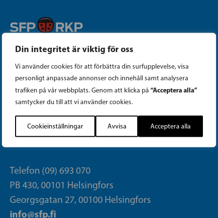
Din integritet är viktig för oss
Instagram
Vi använder cookies för att förbättra din surfupplevelse, visa
Facebook
personligt anpassade annonser och innehåll samt analysera
“Acceptera alla”
trafiken på vår webbplats. Genom att klicka på
Tiktok
samtycker du till att vi använder cookies.
Cookieinställningar
Avvisa
Acceptera alla
PARTIKANSLIET
Telefon (09) 693 070
PB 430, 00101 Helsingfors
Georgsgatan 27, 00100 Helsingfors
info@sfp.fi