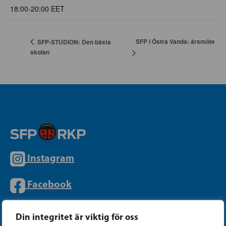
18:00-20:00
EET
SFP i Östra Vanda: årsmöte
SFP-STUDION: Den bästa
skolan
Instagram
Facebook
Tiktok
Din integritet är viktig för oss