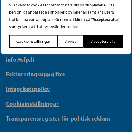
Vi använder cookies för att förbättra din surfupplevelse, visa
personligt anpassade annonser och innehåll samt analysera
PARTIKANSLIET
“Acceptera alla”
trafiken på vår webbplats. Genom att klicka på
samtycker du till att vi använder cookies.
Telefon (09) 693 070
PB 430, 00101 Helsingfors
Cookieinställningar
Avvisa
Acceptera alla
Georgsgatan 27, 00100 Helsingfors
info@sfp.fi
Faktureringsuppgifter
Integritetspolicy
Cookieinställningar
Transparensregister för politisk reklam