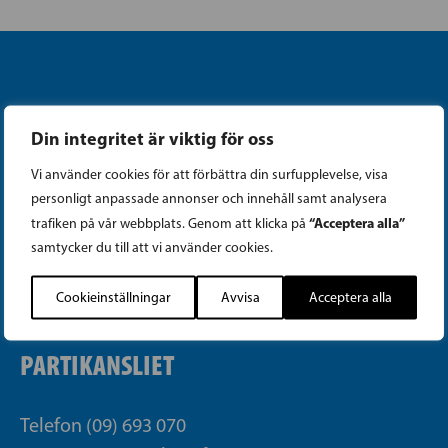
Din integritet är viktig för oss
Vi använder cookies för att förbättra din surfupplevelse, visa
Instagram
personligt anpassade annonser och innehåll samt analysera
“Acceptera alla”
trafiken på vår webbplats. Genom att klicka på
Facebook
samtycker du till att vi använder cookies.
Tiktok
Cookieinställningar
Avvisa
Acceptera alla
PARTIKANSLIET
Telefon (09) 693 070