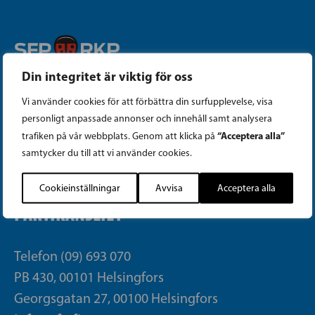
Din integritet är viktig för oss
Instagram
Vi använder cookies för att förbättra din surfupplevelse, visa
Facebook
personligt anpassade annonser och innehåll samt analysera
“Acceptera alla”
trafiken på vår webbplats. Genom att klicka på
samtycker du till att vi använder cookies.
Tiktok
Cookieinställningar
Avvisa
Acceptera alla
PARTIKANSLIET
Telefon (09) 693 070
PB 430, 00101 Helsingfors
Georgsgatan 27, 00100 Helsingfors