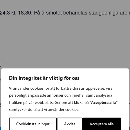
e 24.3 kl. 18.30. På årsmötet behandlas stadgeenliga är
1
Din integritet är viktig för oss
00
EET
Vi använder cookies för att förbättra din surfupplevelse, visa
personligt anpassade annonser och innehåll samt analysera
“Acceptera alla”
trafiken på vår webbplats. Genom att klicka på
öte
SFP-ST
samtycker du till att vi använder cookies.
Cookieinställningar
Avvisa
Acceptera alla