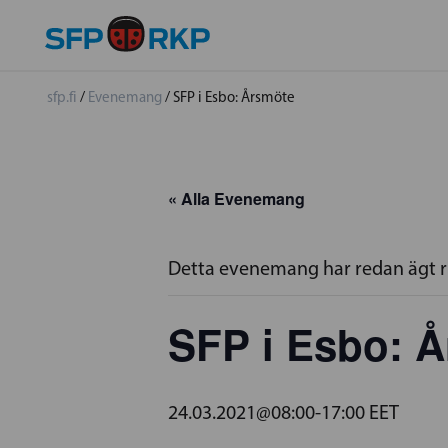
sfp.fi
/
Evenemang
/
SFP i Esbo: Årsmöte
« Alla Evenemang
Detta evenemang har redan ägt 
SFP i Esbo: 
24.03.2021@08:00
-
17:00
EET