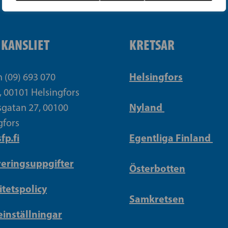
IKANSLIET
KRETSAR
Helsingfors
n (09) 693 070
, 00101 Helsingfors
Nyland
gatan 27, 00100
gfors
fp.fi
Egentliga Finland
reringsuppgifter
Österbotten
itetspolicy
Samkretsen
inställningar