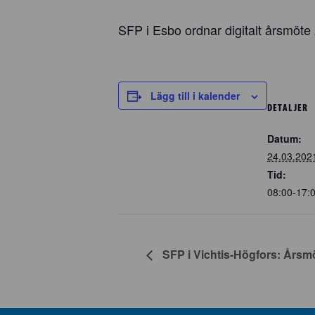
SFP i Esbo ordnar digitalt årsmöt
Lägg till i kalender
DETALJER
Datum:
24.03.202
Tid:
08:00-17:
SFP i Vichtis-Högfors: Årsm