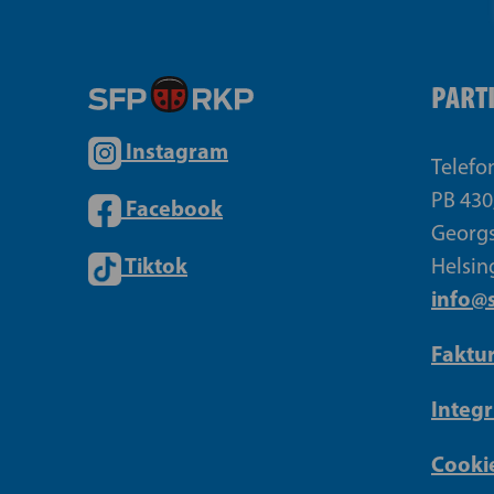
PART
Instagram
Telefo
PB 430
Facebook
Georgs
Tiktok
Helsin
info@s
Faktu
Integr
Cookie