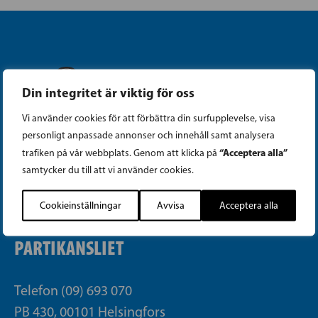
Din integritet är viktig för oss
Instagram
Vi använder cookies för att förbättra din surfupplevelse, visa
personligt anpassade annonser och innehåll samt analysera
Facebook
“Acceptera alla”
trafiken på vår webbplats. Genom att klicka på
samtycker du till att vi använder cookies.
Tiktok
Cookieinställningar
Avvisa
Acceptera alla
PARTIKANSLIET
Telefon (09) 693 070
PB 430, 00101 Helsingfors