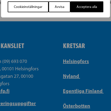
e
SFP i Stor-Hagalund, SFP i Mattby
Cookieinställningar
Avvisa
Acceptera alla
IKANSLIET
KRETSAR
Helsingfors
n (09) 693 070
, 00101 Helsingfors
Nyland
gatan 27, 00100
gfors
fp.fi
Egentliga Finland
reringsuppgifter
Österbotten