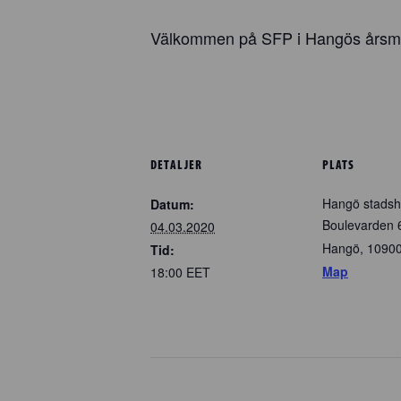
Välkommen på SFP i Hangös årsmö
DETALJER
PLATS
Hangö stads
Datum:
Boulevarden 
04.03.2020
Hangö
,
1090
Tid:
Map
18:00
EET