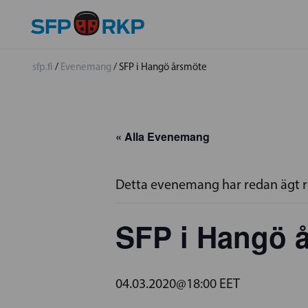
sfp.fi
/
Evenemang
/
SFP i Hangö årsmöte
« Alla Evenemang
Detta evenemang har redan ägt 
SFP i Hangö 
04.03.2020@18:00
EET