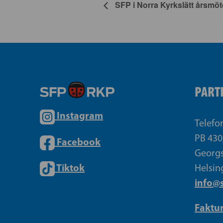
SFP i Norra Kyrkslätt årsmöt
PART
Instagram
Telefo
PB 430
Facebook
Georgs
Tiktok
Helsin
info@s
Faktu