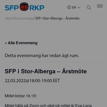
sfp.fi
/
Evenemang
/
SFP i Stor-Alberga – Årstmöte
« Alla Evenemang
Detta evenemang har redan ägt rum.
SFP i Stor-Alberga – Årstmöte
22.03.2022@18:00
-
19:00
EET
Mötet börjar 18.15!
Mötet hålls på Zoom och gäst på mötet är Eva-Lena