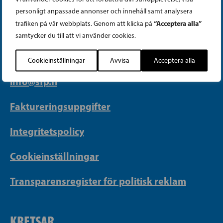
PARTIKANSLIET
personligt anpassade annonser och innehåll samt analysera
“Acceptera alla”
trafiken på vår webbplats. Genom att klicka på
Telefon (09) 693 070
samtycker du till att vi använder cookies.
PB 430, 00101 Helsingfors
Cookieinställningar
Avvisa
Acceptera alla
Georgsgatan 27, 00100 Helsingfors
info@sfp.fi
Faktureringsuppgifter
Integritetspolicy
Cookieinställningar
Transparensregister för politisk reklam
KRETSAR