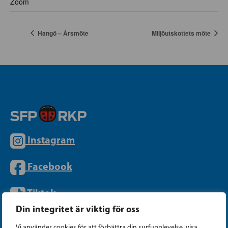
Zoom
Hangö – Årsmöte
Miljöutskottets möte
Instagram
Facebook
Tiktok
Din integritet är viktig för oss
Vi använder cookies för att förbättra din surfupplevelse, visa