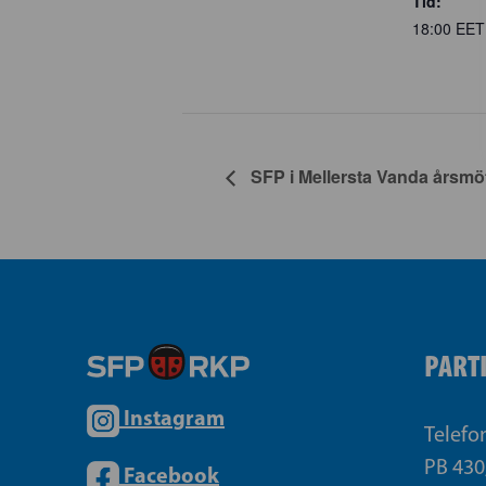
Tid:
18:00
EET
SFP i Mellersta Vanda årsmö
PART
Instagram
Telefo
PB 430
Facebook