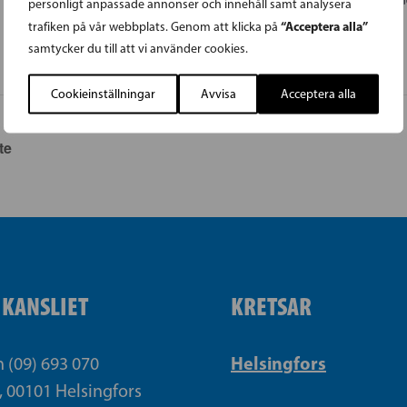
personligt anpassade annonser och innehåll samt analysera
Google Map
“Acceptera alla”
trafiken på vår webbplats. Genom att klicka på
samtycker du till att vi använder cookies.
Cookieinställningar
Avvisa
Acceptera alla
te
IKANSLIET
KRETSAR
Helsingfors
n (09) 693 070
, 00101 Helsingfors