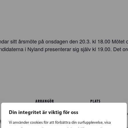
dar sitt årsmöte på onsdagen den 20.3. kl 18.00 Mötet
daterna i Nyland presenterar sig själv kl 19.00. Det ord
ARRANGÖR
PLATS
Din integritet är viktig för oss
SFP i Vanda
Vanda lantbruksmu
Nybackagränden 2
9
Vi använder cookies för att förbättra din surfupplevelse, visa
Vanda
,
01670
Finla