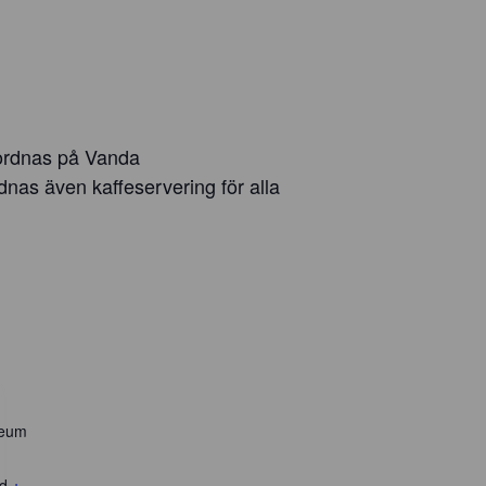
 ordnas på Vanda
nas även kaffeservering för alla
seum
nd
+