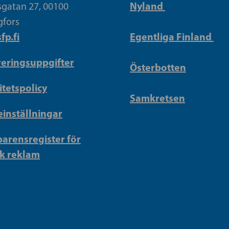
Nyland
gatan 27, 00100
gfors
fp.fi
Egentliga Finland
reringsuppgifter
Österbotten
itetspolicy
Samkretsen
inställningar
arensregister för
sk reklam