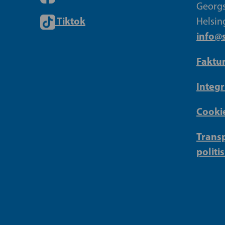
Georgs
Tiktok
Helsin
info@s
Faktu
Integr
Cookie
Transp
politi