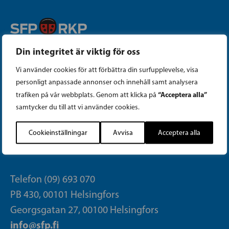
Din integritet är viktig för oss
Instagram
Vi använder cookies för att förbättra din surfupplevelse, visa
Facebook
personligt anpassade annonser och innehåll samt analysera
“Acceptera alla”
trafiken på vår webbplats. Genom att klicka på
Tiktok
samtycker du till att vi använder cookies.
Cookieinställningar
Avvisa
Acceptera alla
PARTIKANSLIET
Telefon (09) 693 070
PB 430, 00101 Helsingfors
Georgsgatan 27, 00100 Helsingfors
info@sfp.fi