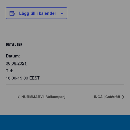
Lägg till i kalender
DETALJER
Datum:
06.06.2021
Tid:
18:00-19:00
EEST
NURMIJÄRVI | Valkampanj
INGÅ | Caféträff