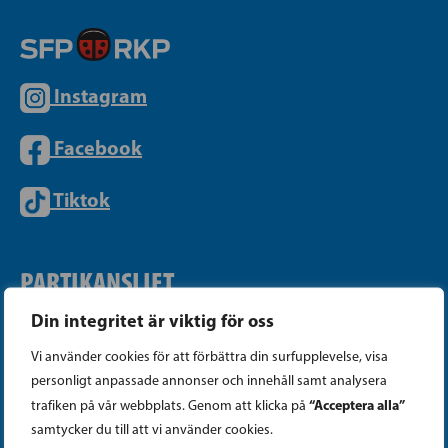
Instagram
Facebook
Tiktok
PARTIKANSLIET
Din integritet är viktig för oss
Telefon (09) 693 070
Vi använder cookies för att förbättra din surfupplevelse, visa
PB 430, 00101 Helsingfors
personligt anpassade annonser och innehåll samt analysera
Georgsgatan 27, 00100 Helsingfors
“Acceptera alla”
trafiken på vår webbplats. Genom att klicka på
info@sfp.fi
samtycker du till att vi använder cookies.