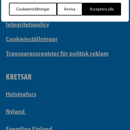
Faktureringsuppgifter
Cookieinställningar
Avvisa
Acceptera alla
Integritetspolicy
Cookieinställningar
Transparensregister för politisk reklam
KRETSAR
Helsingfors
Nyland
Egentliga Finland