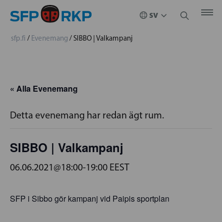
sfp.fi
/
Evenemang
/
SIBBO | Valkampanj
« Alla Evenemang
Detta evenemang har redan ägt rum.
SIBBO | Valkampanj
06.06.2021@18:00
-
19:00
EEST
SFP i Sibbo gör kampanj vid Paipis sportplan