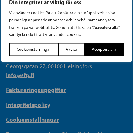
Din integritet är viktig för oss
Tiktok
Vi använder cookies för att förbättra din surfupplevelse, visa
personligt anpassade annonser och innehåll samt analysera
“Acceptera alla”
trafiken på vår webbplats. Genom att klicka på
PARTIKANSLIET
samtycker du till att vi använder cookies.
Telefon (09) 693 070
Cookieinställningar
Avvisa
Acceptera alla
PB 430, 00101 Helsingfors
Georgsgatan 27, 00100 Helsingfors
info@sfp.fi
Faktureringsuppgifter
Integritetspolicy
Cookieinställningar