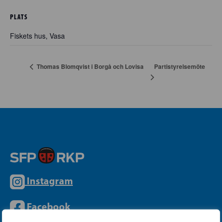
PLATS
Fiskets hus, Vasa
Partistyrelsemöte
Thomas Blomqvist i Borgå och Lovisa
Instagram
Facebook