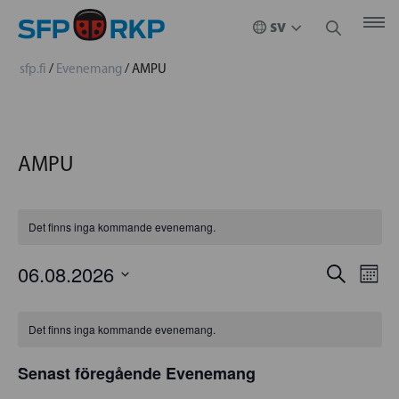
sfp.fi
/
Evenemang
/
AMPU
AMPU
Det finns inga kommande evenemang.
EVENE
06.08.2026
EV
Sök
Måna
Välj
VYN
SEARC
KALENDER
datum.
Det finns inga kommande evenemang.
AND
AV
Senast föregående Evenemang
VIEWS
EVENEMANG