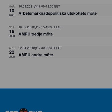
NAVIGA
10.03.2021@17:00
-
18:30
EET
MAR
10
Arbetsmarknadspolitiska utskottets möte
2021
16.09.2020@17:15
-
19:30
EEST
SEP
16
AMPU tredje möte
2020
22.04.2020@17:30
-
20:30
EEST
APR
22
AMPU andra möte
2020