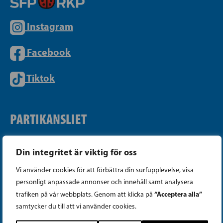
Instagram
Facebook
Tiktok
PARTIKANSLIET
Telefon (09) 693 070
Din integritet är viktig för oss
PB 430, 00101 Helsingfors
Vi använder cookies för att förbättra din surfupplevelse, visa
Georgsgatan 27, 00100 Helsingfors
personligt anpassade annonser och innehåll samt analysera
info@sfp.fi
“Acceptera alla”
trafiken på vår webbplats. Genom att klicka på
samtycker du till att vi använder cookies.
Faktureringsuppgifter