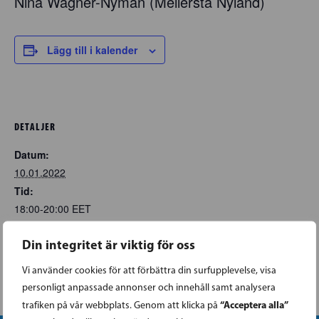
Nina Wagner-Nyman (Mellersta Nyland)
Lägg till i kalender
DETALJER
Datum:
10.01.2022
Tid:
18:00-20:00
EET
Din integritet är viktig för oss
SIBBO | Kom och träffa SFP!
SJUNDEÅ | Kom och träffa
SFP!
Vi använder cookies för att förbättra din surfupplevelse, visa
personligt anpassade annonser och innehåll samt analysera
“Acceptera alla”
trafiken på vår webbplats. Genom att klicka på