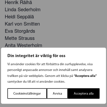
Henrik Räihä
Linda Sederholm
Heidi Seppälä
Karl von Smitten
Eva Storgårds
Mette Strauss
Anita Westerholm
Henrik Wickström
Din integritet är viktig för oss
Henrik Winberg
Vi använder cookies för att förbättra din surfupplevelse, visa
personligt anpassade annonser och innehåll samt analysera
Lägg till i kalender
“Acceptera alla”
trafiken på vår webbplats. Genom att klicka på
samtycker du till att vi använder cookies.
Cookieinställningar
Avvisa
Acceptera alla
DETALJER