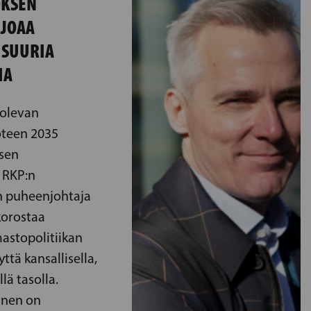
KSEN
RJOAA
 SUURIA
IA
olevan
oteen 2035
sen
 RKP:n
 puheenjohtaja
korostaa
astopolitiikan
ttä kansallisella,
lä tasolla.
inen on