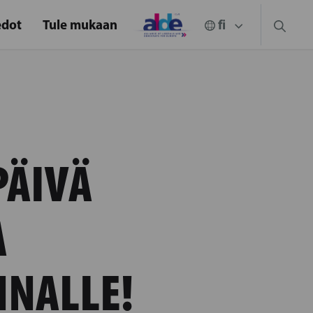
edot
Tule mukaan
PÄIVÄ
A
NALLE!