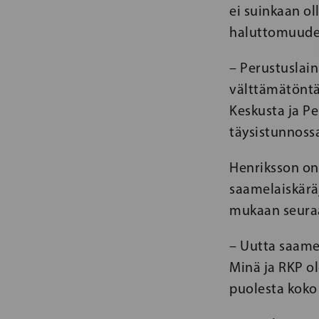
ei suinkaan ol
haluttomuudes
– Perustuslain
välttämätöntä 
Keskusta ja P
täysistunnoss
Henriksson on
saamelaiskärä
mukaan seuraa
– Uutta saamel
Minä ja RKP o
puolesta koko