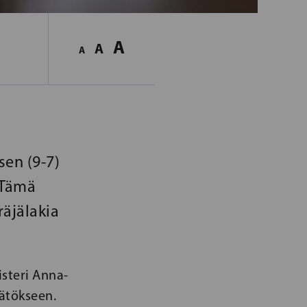
A
A
A
sen (9-7)
 Tämä
räjälakia
steri Anna-
ätökseen.