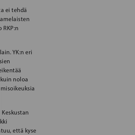
ta ei tehdä
saamelaisten
oo RKP:n
ain. YK:n eri
sien
eikentää
kuin noloa
hmisoikeuksia
a Keskustan
kki
tuu, että kyse