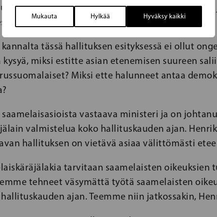
lut ajanpuutteesta, vaan viime kädessä politiikasta 
Mukauta
Hylkää
Hyväksy kaikki
ta viedä lakiesitystä eteenpäin.
 kannalta tässä hallituksen esityksessä ei ollut onge
kysyä, miksi estitte asian etenemisen suureen sal
erussuomalaiset? Miksi ette halunneet antaa demo
a?
 saamelaisasioista vastaava ministeri ja on johtan
jälain valmistelua koko hallituskauden ajan. Henri
van hallituksen on vietävä asiaa välittömästi etee
aiskäräjälakia tarvitaan saamelaisten oikeuksien 
lemme tehneet väsymättä työtä saamelaisten oike
 hallituskauden ajan. Teemme niin jatkossakin, Hen