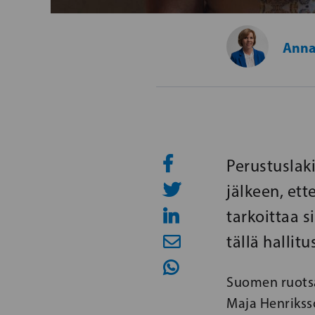
Anna
Perustuslak
jälkeen, ett
tarkoittaa s
tällä hallit
Suomen ruotsa
Maja Henrikss