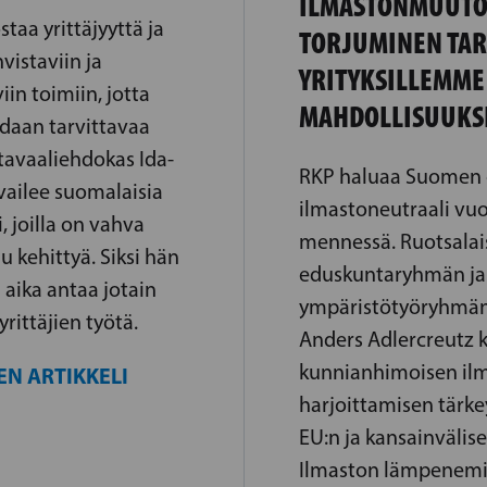
ILMASTONMUUTO
taa yrittäjyyttä ja
TORJUMINEN TA
vistaviin ja
YRITYKSILLEMME
viin toimiin, jotta
MAHDOLLISUUKS
aan tarvittavaa
tavaaliehdokas Ida-
RKP haluaa Suomen 
vailee suomalaisia
ilmastoneutraali vu
i, joilla on vahva
mennessä. Ruotsalai
u kehittyä. Siksi hän
eduskuntaryhmän ja
 aika antaa jotain
ympäristötyöryhmän
yrittäjien työtä.
Anders Adlercreutz 
kunnianhimoisen ilm
EN ARTIKKELI
harjoittamisen tärkey
EU:n ja kansainvälisel
Ilmaston lämpenem