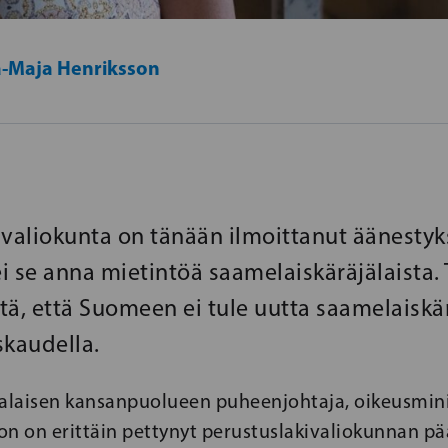
-Maja Henriksson
ivaliokunta on tänään ilmoittanut äänestyk
ei se anna mietintöä saamelaiskäräjälaista.
itä, että Suomeen ei tule uutta saamelaiskä
uskaudella.
laisen kansanpuolueen puheenjohtaja, oikeusmini
on on erittäin pettynyt perustuslakivaliokunnan pä