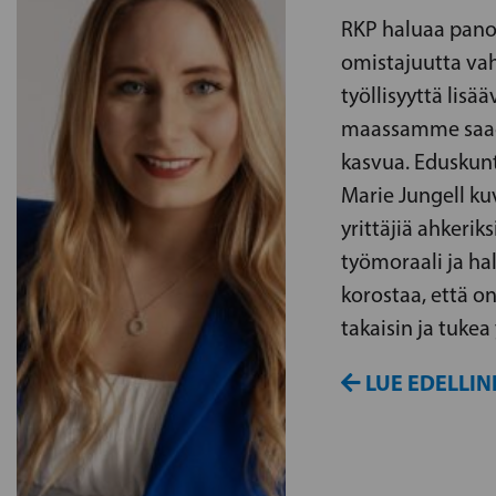
RKP haluaa panos
omistajuutta vah
työllisyyttä lisää
maassamme saad
kasvua. Eduskun
Marie Jungell ku
yrittäjiä ahkeriks
työmoraali ja hal
korostaa, että on
takaisin ja tukea 
LUE EDELLIN