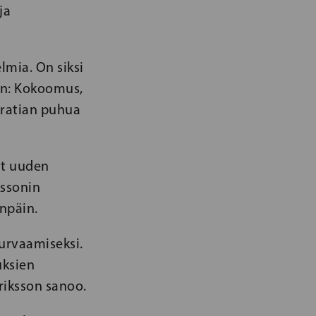
ja
lmia. On siksi
iin: Kokoomus,
kratian puhua
ut uuden
kssonin
npäin.
turvaamiseksi.
uksien
riksson sanoo.