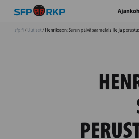
Ajankoh
sfp.fi
/
Uutiset
/
Henriksson: Surun päivä saamelaisille ja perustu
HENR
PERUS