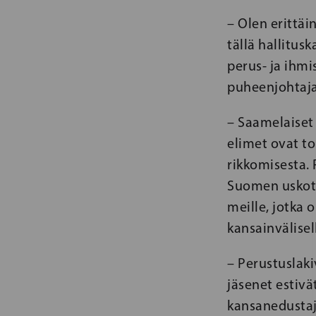
– Olen erittäi
tällä hallitus
perus- ja ihmi
puheenjohtaja
– Saamelaiset 
elimet ovat t
rikkomisesta.
Suomen uskott
meille, jotka
kansainvälise
– Perustuslak
jäsenet estivä
kansanedustaja