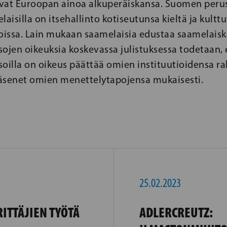
vat Euroopan ainoa alkuperäiskansa. Suomen perus
isilla on itsehallinto kotiseutunsa kieltä ja kulttu
oissa. Lain mukaan saamelaisia edustaa saamelaiskä
ojen oikeuksia koskevassa julistuksessa todetaan, 
oilla on oikeus päättää omien instituutioidensa ra
 jäsenet omien menettelytapojensa mukaisesti.
25.02.2023
RITTÄJIEN TYÖTÄ
ADLERCREUTZ: