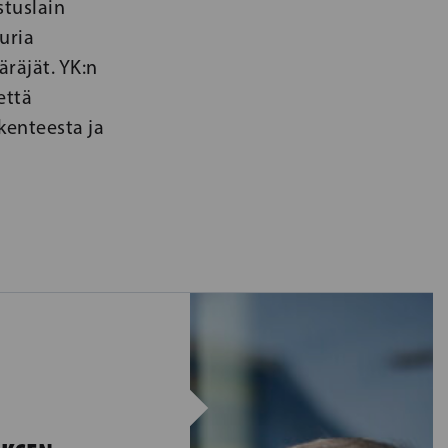
tuslain
uria
räjät. YK:n
että
kenteesta ja