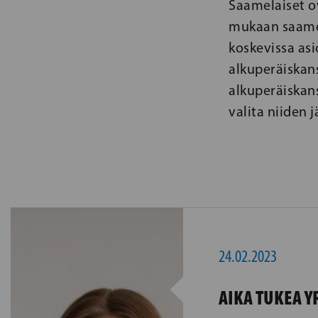
Saamelaiset o
mukaan saamela
koskevissa asi
alkuperäiskans
alkuperäiskans
valita niiden
24.02.2023
AIKA TUKEA Y