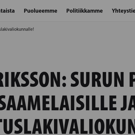
taista
Puolueemme
Politiikkamme
Yhteysti
slakivaliokunnalle!
IKSSON: SURUN 
SAAMELAISILLE J
TUSLAKIVALIOKUN