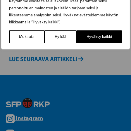
Käytämme evästeitä selauskokemuksesi parantamiseksi,
SATSNINGAR PÅ TÅGBANA OCH
personoitujen mainosten ja sisällön tarjoamiseksi ja
liikenteemme analysoimiseksi. Hyväksyt evästeidemme käytön
SKÄRGÅRD
klikkaamalla ”Hyväksy kaikki”.
Tågbanan Bennäs-Jakobstad-Alholmen blir
Mukauta
Hylkää
Hyväksy kaikki
elektrifierad
LUE SEURAAVA ARTIKKELI
Instagram