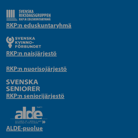
RKP:n eduskuntaryhmä
RKP:n naisjärjestö
RKP:n nuorisojärjestö
RKP:n seniorijärjestö
ALDE-puolue