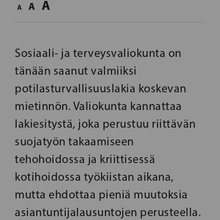
A
A
A
Sosiaali- ja terveysvaliokunta on
tänään saanut valmiiksi
potilasturvallisuuslakia koskevan
mietinnön. Valiokunta kannattaa
lakiesitystä, joka perustuu riittävän
suojatyön takaamiseen
tehohoidossa ja kriittisessä
kotihoidossa työkiistan aikana,
mutta ehdottaa pieniä muutoksia
asiantuntijalausuntojen perusteella.