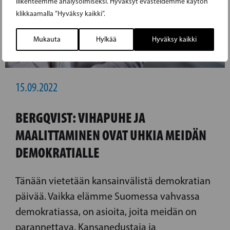
liikenteemme analysoimiseksi. Hyväksyt evästeidemme käytön
klikkaamalla ”Hyväksy kaikki”.
Mukauta
Hylkää
Hyväksy kaikki
15.09.2022
BERGQVIST: VIHAPUHE JA
MAALITTAMINEN OVAT UHKIA MEIDÄN
DEMOKRATIALLE
Tänään vietetään kansainvälistä demokratian
päivää. Vaikka elämme Suomessa vahvassa
demokratiassa, on asioita, joita meidän on
parannettava. Kansanedustaja ja