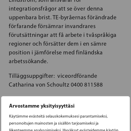
integrationsfrågor att se över denna
uppenbara brist. TE-byråernas förändrade
förfarande försämrar invandrares
förutsättningar att få arbete i tvåspråkiga
regioner och försätter dem i en sämre
position i jämförelse med finländska
arbetssökande.
Tilläggsuppgifter: viceordförande
Catharina von Schoultz 0400 811588
Arvostamme yksityisyyttäsi
Käytämme evästeitä selauskokemuksesi parantamiseksi,
personoitujen mainosten ja sisällön tarjoamiseksi ja
liikenteemme analysoimiseksi. Hyväksyt evästeidemme käytön