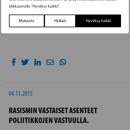
klikkaamalla ”Hyväksy kaikki”.
Mukauta
Hylkää
Hyväksy kaikki
04.11.2015
RASISMIN VASTAISET ASENTEET
POLIITIKKOJEN VASTUULLA.