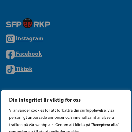
Instagram
Facebook
Tiktok
PARTIKANSLIET
Din integritet är viktig för oss
Telefon (09) 693 070
Vi använder cookies för att förbättra din surfupplevelse, visa
personligt anpassade annonser och innehåll samt analysera
PB 430, 00101 Helsingfors
“Acceptera alla”
trafiken på vår webbplats. Genom att klicka på
Georgsgatan 27, 00100 Helsingfors
samtycker du till att vi använder cookies.