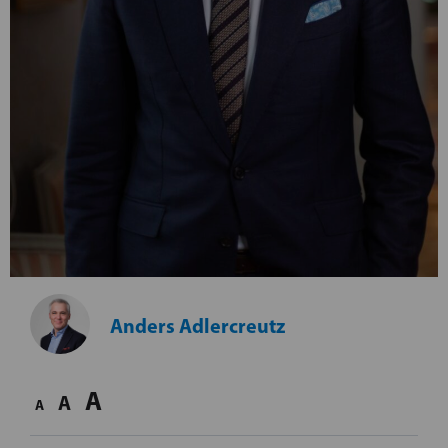
Anders Adlercreutz
A
A
A