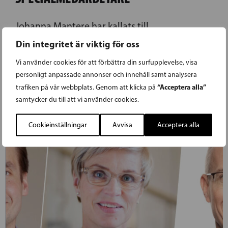
Johanna Mantere har kallats till
specialmedarbetare för
Din integritet är viktig för oss
Undervisningsminister Anders Adlercreutz.
Vi använder cookies för att förbättra din surfupplevelse, visa
personligt anpassade annonser och innehåll samt analysera
LÄS FÖREGÅENDE ARTIKEL
“Acceptera alla”
trafiken på vår webbplats. Genom att klicka på
samtycker du till att vi använder cookies.
Cookieinställningar
Avvisa
Acceptera alla