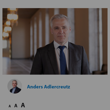
Anders Adlercreutz
A
A
A