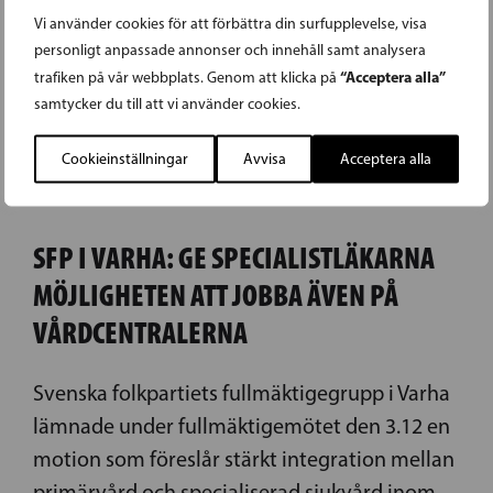
Vi använder cookies för att förbättra din surfupplevelse, visa
personligt anpassade annonser och innehåll samt analysera
“Acceptera alla”
trafiken på vår webbplats. Genom att klicka på
samtycker du till att vi använder cookies.
Cookieinställningar
Avvisa
Acceptera alla
10.12.2025
SFP I VARHA: GE SPECIALISTLÄKARNA
MÖJLIGHETEN ATT JOBBA ÄVEN PÅ
VÅRDCENTRALERNA
Svenska folkpartiets fullmäktigegrupp i Varha
lämnade under fullmäktigemötet den 3.12 en
motion som föreslår stärkt integration mellan
primärvård och specialiserad sjukvård inom