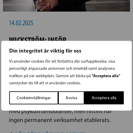
14.02.2025
WICKSTRÖM: INFÖR
PSYKIATRIAMBULANS I FINLAND
Din integritet är viktig för oss
Vi använder cookies för att förbättra din surfupplevelse, visa
SFP:s riksdagsledamot Henrik Wickström
personligt anpassade annonser och innehåll samt analysera
anser att Finland borde utarbeta en
“Acceptera alla”
trafiken på vår webbplats. Genom att klicka på
samtycker du till att vi använder cookies.
psykiatriambulansmodell, likt den som redan
används i Sverige. I vissa finländska
Cookieinställningar
Avvisa
Acceptera alla
välfärdsområden har man genomfört försök
med psykiatriambulanser, men hittills har
ingen permanent verksamhet etablerats.