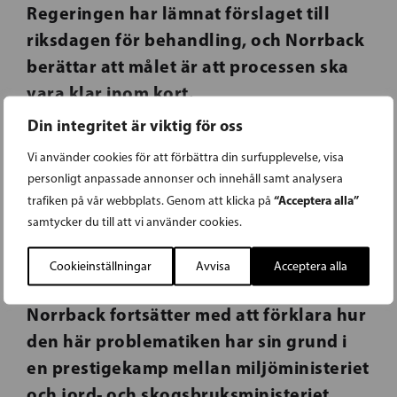
Regeringen har lämnat förslaget till
riksdagen för behandling, och Norrback
berättar att målet är att processen ska
vara klar inom kort.
Din integritet är viktig för oss
– Både den vitkindade gåsen och skarven
Vi använder cookies för att förbättra din surfupplevelse, visa
har diskuterats mycket i både
personligt anpassade annonser och innehåll samt analysera
miljöutskottet och jord- och
“Acceptera alla”
trafiken på vår webbplats. Genom att klicka på
skogsbruksutskottet. Jag tror att vi får en
samtycker du till att vi använder cookies.
snabb behandling utan att kompromissa
Cookieinställningar
Avvisa
Acceptera alla
allt för mycket med proceduren.
Norrback fortsätter med att förklara hur
den här problematiken har sin grund i
en prestigekamp mellan miljöministeriet
och jord- och skogsbruksministeriet,