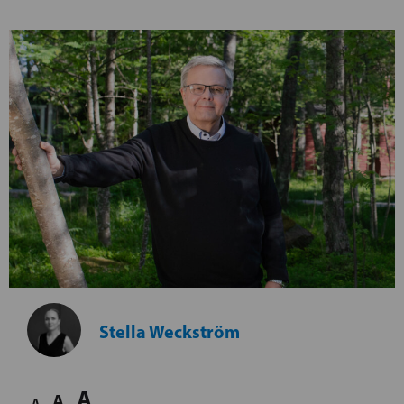
Stella Weckström
A
A
A