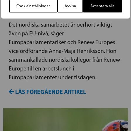
Cookieinställningar
Avvisa
Acceptera alla
SAMARBETE I EUROPAPARLAMENTET
Det nordiska samarbetet är oerhört viktigt
även på EU-nivå, säger
Europaparlamentariker och Renew Europes
vice ordförande Anna-Maja Henriksson. Hon
sammankallade nordiska kollegor från Renew
Europe till en arbetslunch i
Europaparlamentet under tisdagen.
LÄS FÖREGÅENDE ARTIKEL