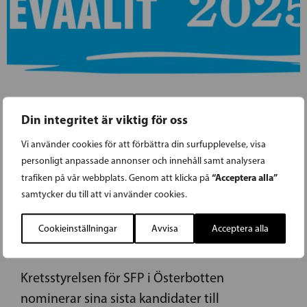
Din integritet är viktig för oss
Vi använder cookies för att förbättra din surfupplevelse, visa
28.02.2025
personligt anpassade annonser och innehåll samt analysera
“Acceptera alla”
trafiken på vår webbplats. Genom att klicka på
SFP I ÖSTERBOTTEN NOMINERAR SINA
samtycker du till att vi använder cookies.
SISTA KANDIDATER TILL
Cookieinställningar
Avvisa
Acceptera alla
VÄLFÄRDSOMRÅDESVALET
Kretsstyrelsen för SFP i Österbotten
nominerar sina sista kandidater till