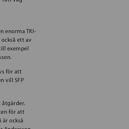
den enorma TKI-
 också ett av
till exempel
rsson.
vs för att
n vill SFP
t åtgärder.
en för att
i är också
er Andersson.