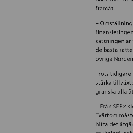
framåt.
– Omställninge
finansieringen
satsningen är 
de bästa sätte
övriga Norden.
Trots tidigare 
stärka tillväx
granska alla å
– Från SFP:s si
Tvärtom måste 
hitta det åtgä
psykologi, och