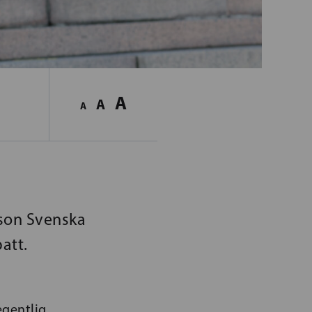
A
A
A
son Svenska
att.
egentlig