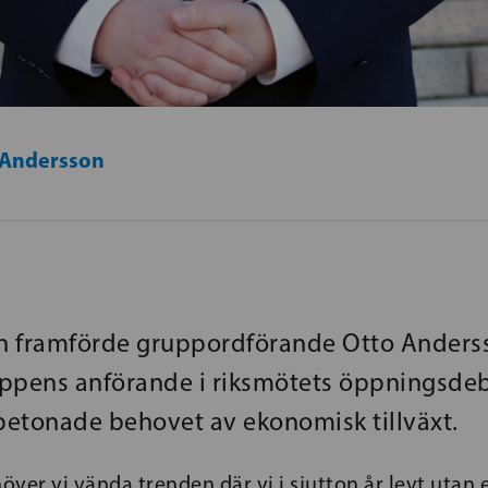
 Andersson
n framförde gruppordförande Otto Anders
ppens anförande i riksmötets öppningsdeb
etonade behovet av ekonomisk tillväxt.
höver vi vända trenden där vi i sjutton år levt utan 