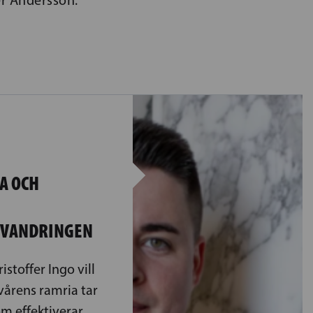
A OCH
NVANDRINGEN
stoffer Ingo vill
vårens ramria tar
m effektiverar,