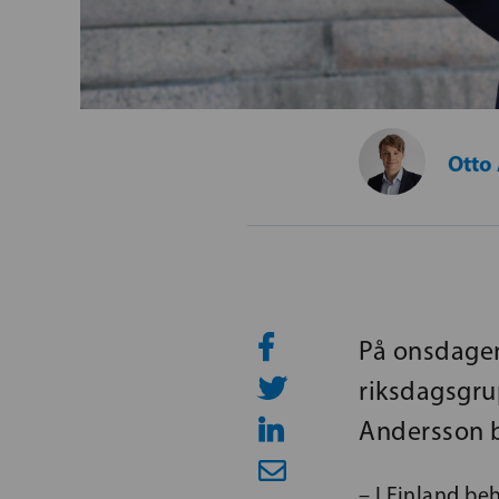
Otto
På onsdage
riksdagsgru
Andersson b
– I Finland be