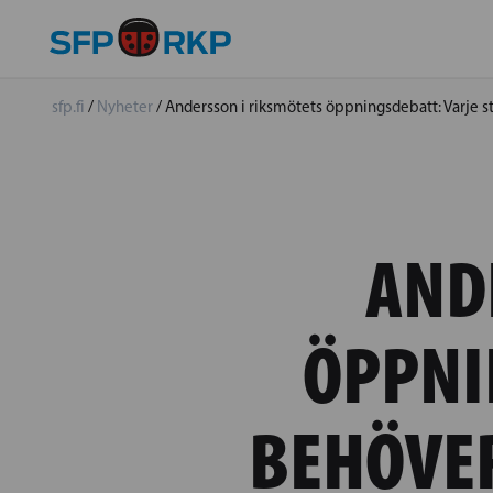
sfp.fi
/
Nyheter
/
Andersson i riksmötets öppningsdebatt: Varje ste
AND
ÖPPNI
BEHÖVER