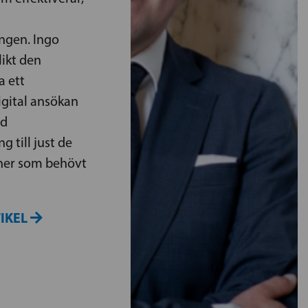
ngen. Ingo
likt den
a ett
gital ansökan
ad
g till just de
ner som behövt
TIKEL