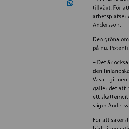
tillväxt. För 
arbetsplatser 
Andersson.
Den gröna oms
på nu. Potenti
– Det är också
den finländska
Vasaregionen 
gäller det att
ett skatteinc
säger Anders
För att säkers
både innovatio