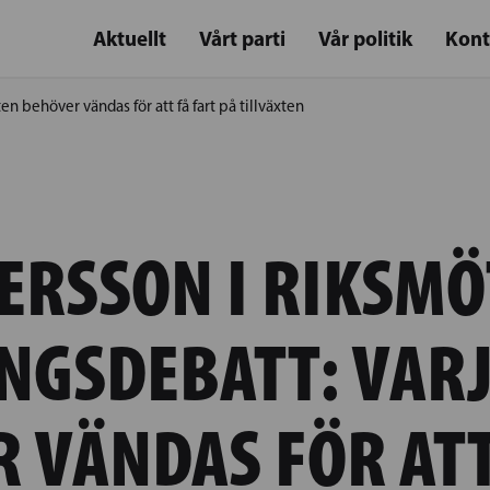
Aktuellt
Vårt parti
Vår politik
Kont
n behöver vändas för att få fart på tillväxten
ERSSON I RIKSMÖ
NGSDEBATT: VARJ
 VÄNDAS FÖR ATT