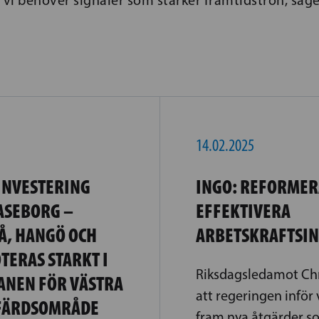
14.02.2025
INVESTERING
INGO: REFORMER
ASEBORG –
EFFEKTIVERA
Å, HANGÖ OCH
ARBETSKRAFTSI
TERAS STARKT I
Riksdagsledamot Chri
NEN FÖR VÄSTRA
att regeringen inför 
FÄRDSOMRÅDE
fram nya åtgärder so