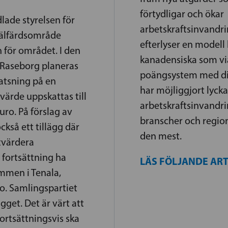
förtydligar och ökar
lade styrelsen för
arbetskraftsinvandri
välfärdsområde
efterlyser en modell 
för området. I den
kanadensiska som vi
i Raseborg planeras
poängsystem med di
atsning på en
har möjliggjort lyck
värde uppskattas till
arbetskraftsinvandrin
uro. På förslag av
branscher och regio
kså ett tillägg där
den mest.
tvärdera
 fortsättning ha
LÄS FÖLJANDE AR
ymmen i Tenala,
o. Samlingspartiet
ägget. Det är värt att
fortsättningsvis ska