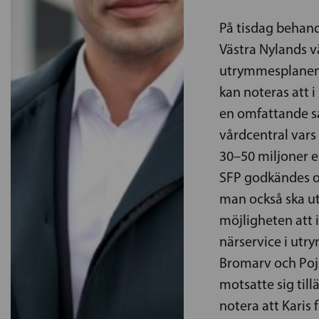
På tisdag behand
Västra Nylands 
utrymmesplanen 
kan noteras att 
en omfattande s
vårdcentral vars 
30–50 miljoner e
SFP godkändes oc
man också ska u
möjligheten att i
närservice i utr
Bromarv och Poj
motsatte sig till
notera att Karis 