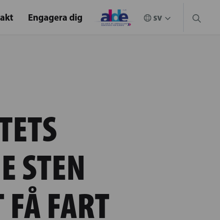
akt
Engagera dig
TETS
E STEN
 FÅ FART