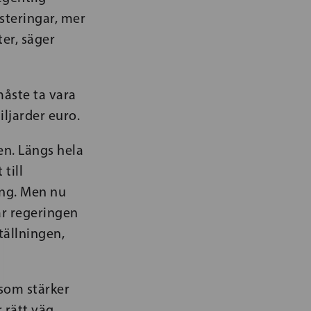
esteringar, mer
er, säger
måste ta vara
iljarder euro.
en. Längs hela
till
ång. Men nu
lår regeringen
tällningen,
 som stärker
 rätt väg