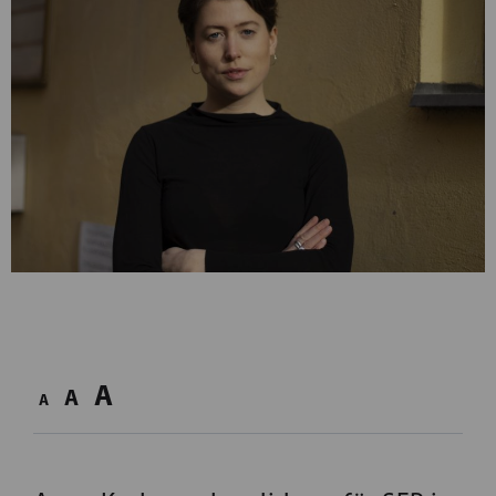
A
A
A