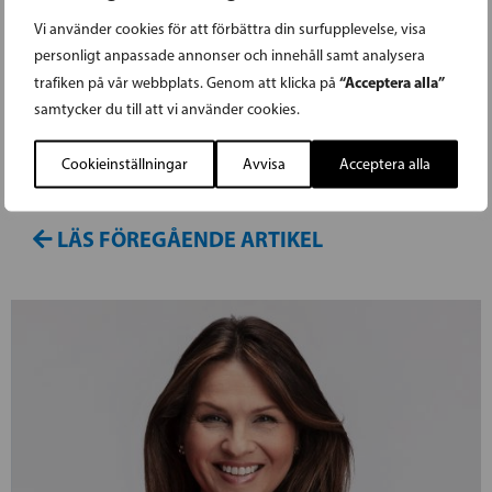
SFP:s ordförande Anna-Maja Henriksson
Vi använder cookies för att förbättra din surfupplevelse, visa
ifrågasätter starkt regeringspartiernas
personligt anpassade annonser och innehåll samt analysera
“Acceptera alla”
representanters beslut i riksdagens social- och
trafiken på vår webbplats. Genom att klicka på
samtycker du till att vi använder cookies.
hälsovårdsutskott, att avsluta
experthörandena i utskottet gällande
Cookieinställningar
Avvisa
Acceptera alla
regeringens bemötande om sote-reformen.
LÄS FÖREGÅENDE ARTIKEL