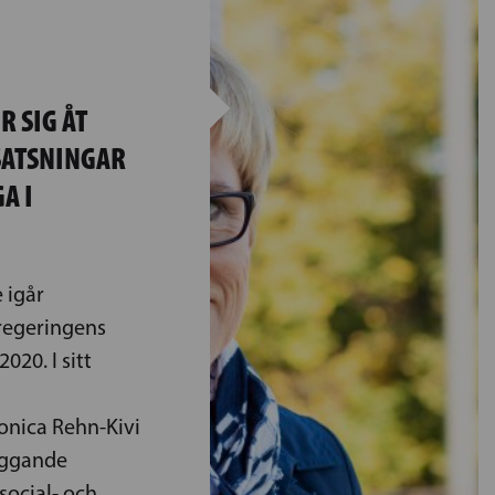
R SIG ÅT
SATSNINGAR
A I
 igår
regeringens
020. I sitt
onica Rehn-Kivi
yggande
ocial- och