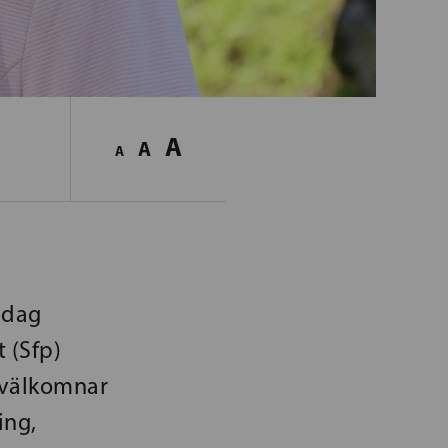
A
A
A
idag
 (Sfp)
 välkomnar
ing,