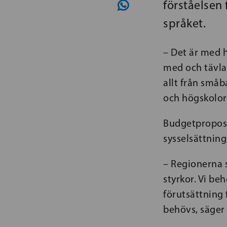
förståelsen 
språket.
– Det är med 
med och tävla
allt från småb
och högskolorn
Budgetproposi
sysselsättning,
– Regionerna s
styrkor. Vi be
förutsättning
behövs, säger 