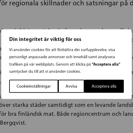
för regionala skillnader och satsningar på 
hög utbildningsnivå och digert kunnande som Finla
Din integritet är viktig för oss
 på den globala marknaden. Regeringen satsar nu p
arnspedagogik till forskning och det gläder mig att
Vi använder cookies för att förbättra din surfupplevelse, visa
a nu får den finansiering de verkligen behöver, sä
personligt anpassade annonser och innehåll samt analysera
“Acceptera alla”
trafiken på vår webbplats. Genom att klicka på
tionen innehåller betydliga satsningar på regione
samtycker du till att vi använder cookies.
 tillväxt och utveckling.
Cookieinställningar
Avvisa
Acceptera alla
er olika ut och de måste få utvecklas utgående frå
höver starka städer samtidigt som en levande lands
 för bra finländsk mat. Både regioncentrum och la
Bergqvist.