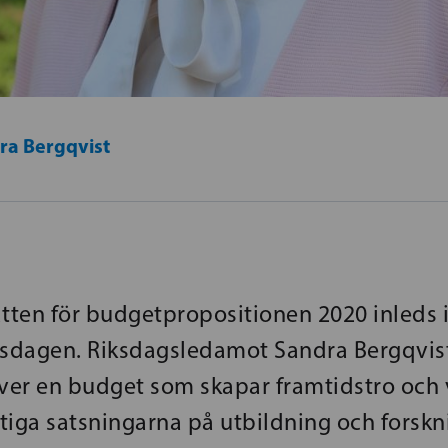
ra Bergqvist
ten för budgetpropositionen 2020 inleds 
riksdagen. Riksdagsledamot Sandra Bergqvist
över en budget som skapar framtidstro och
ktiga satsningarna på utbildning och forskn