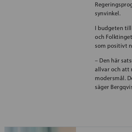
Regeringsprog
synvinkel.
I budgeten til
och Folktinge
som positivt n
– Den här sats
allvar och att
modersmål. Det
säger Bergqvis