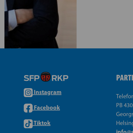
PART
Instagram
Telefo
PB 430
Facebook
Georgs
Tiktok
Helsin
info@s