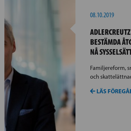
08.10.2019
ADLERCREUTZ
BESTÄMDA ÅT
NÅ SYSSELSÄ
Familjereform, s
och skattelättna
LÄS FÖREGÅ