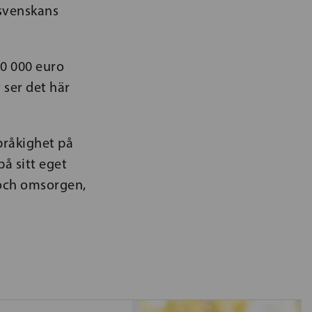
 svenskans
00 000 euro
ser det här
pråkighet på
på sitt eget
 och omsorgen,