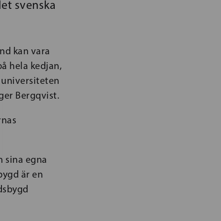
det svenska
nd kan vara
å hela kedjan,
 universiteten
ger Bergqvist.
rnas
n sina egna
bygd är en
ndsbygd