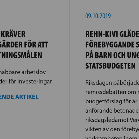
09.10.2019
 KRÄVER
REHN-KIVI GLÄDE
GÄRDER FÖR ATT
FÖREBYGGANDE 
TTNINGSMÅLEN
PÅ BARN OCH UNG
STATSBUDGETEN
nabbare arbetslov
der för investeringar
Riksdagen påbörjade
remissdebatten om 
ENDE ARTIKEL
budgetförslag för år 2
anförande betonade
riksdagsledamot Ver
vikten av den föreb
verksamheten inom s