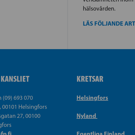
hälsovården.
LÄS FÖLJANDE AR
IKANSLIET
KRETSAR
Helsingfors
n (09) 693 070
, 00101 Helsingfors
Nyland
gatan 27, 00100
gfors
fp.fi
Egentliga Finland