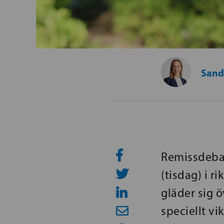
Sand
Remissdebat
(tisdag) i 
gläder sig 
speciellt vi