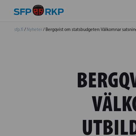
sfp.fi
/
Nyheter
/
Bergqvist om statsbudgeten: Välkomnar satsnin
BERGQV
VÄLK
UTBIL