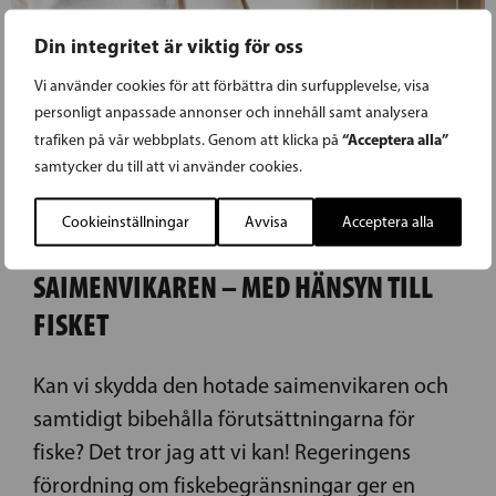
Din integritet är viktig för oss
Vi använder cookies för att förbättra din surfupplevelse, visa
personligt anpassade annonser och innehåll samt analysera
“Acceptera alla”
trafiken på vår webbplats. Genom att klicka på
samtycker du till att vi använder cookies.
16.05.2026
Cookieinställningar
Avvisa
Acceptera alla
BIAUDET: STÄRKT SKYDD FÖR
SAIMENVIKAREN – MED HÄNSYN TILL
FISKET
Kan vi skydda den hotade saimenvikaren och
samtidigt bibehålla förutsättningarna för
fiske? Det tror jag att vi kan! Regeringens
förordning om fiskebegränsningar ger en