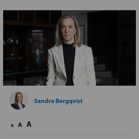
Sandra Bergqvist
A
A
A