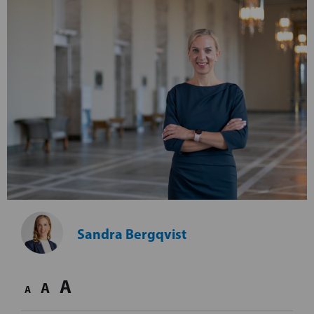
Sandra Bergqvist
A
A
A