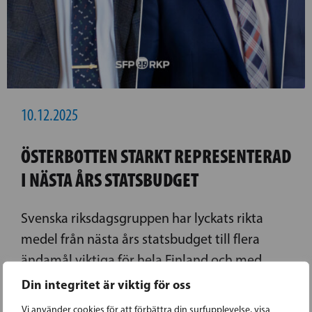
10.12.2025
ÖSTERBOTTEN STARKT REPRESENTERAD
I NÄSTA ÅRS STATSBUDGET
Svenska riksdagsgruppen har lyckats rikta
medel från nästa års statsbudget till flera
ändamål viktiga för hela Finland och med
fokus på Svenskfinland. Även i år har de
Din integritet är viktig för oss
österbottniska riksdagsledamöterna Mikko
Vi använder cookies för att förbättra din surfupplevelse, visa