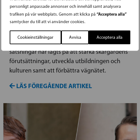
Ollikainen, Anders Norrback, Christoffer Ingo
personligt anpassade annonser och innehåll samt analysera
och Joakim Strand (SFP) genom effektivt
“Acceptera alla”
trafiken på vår webbplats. Genom att klicka på
samtycker du till att vi använder cookies.
samarbete lyckats tala för Österbottens sak,
vilket lett till att Österbotten är starkt
Cookieinställningar
Avvisa
Acceptera alla
representerat i satsningarna. Särskilda
satsningar har lagts på att stärka skärgårdens
förutsättningar, utveckla utbildningen och
kulturen samt att förbättra vägnätet.
LÄS FÖREGÅENDE ARTIKEL