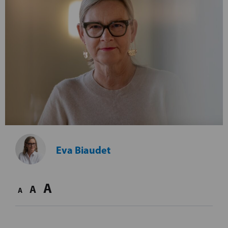
Eva Biaudet
A
A
A