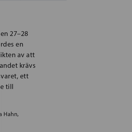
den 27–28
ordes en
kten av att
landet krävs
varet, ett
 till
a Hahn,