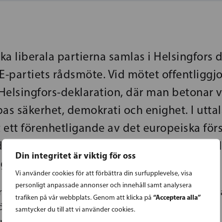
ka liberala partierna samlas i Helsingfors 
DE-partiets rådsmöte. Vid mötet offentliggj
lsingfors-deklaration, där man betonar vi
pas säkerhet, demokrati och enighet. I utta
ett förenhetligande av det europeiska förs
d till Ukraina och åtgärder mot hot kopplade
Din integritet är viktig för oss
ng.
Vi använder cookies för att förbättra din surfupplevelse, visa
personligt anpassade annonser och innehåll samt analysera
r undertecknats av ALDE-partiets ordförande Svenj
“Acceptera alla”
trafiken på vår webbplats. Genom att klicka på
örande Antti Kaikkonen och SFP:s ordförande,
samtycker du till att vi använder cookies.
minister Anders Adlercreutz.