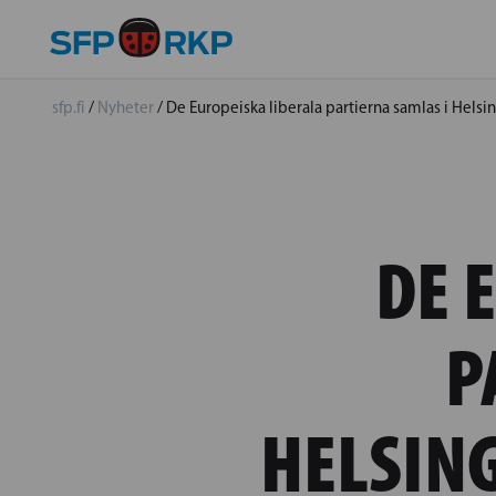
sfp.fi
/
Nyheter
/
De Europeiska liberala partierna samlas i Helsi
DE 
P
HELSING