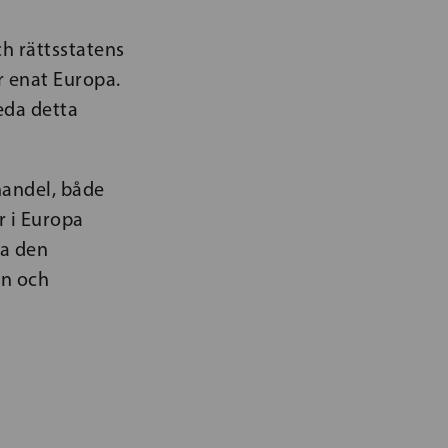
h rättsstatens
er enat Europa.
leda detta
handel, både
er i Europa
ra den
en och