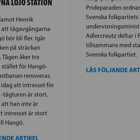
NA LOJO STATION
Prideparaden ordnas 
Svenska folkpartiets
edamot Henrik
undervisningsminist
 att tågavgångarna
Adlercreutz deltar i 
ö bör bli fler. Igår
tillsammans med sta
iken på sträckan
Svenska folkpartiet.
 Tågen åker tre
 stället för Hangö-
LÄS FÖLJANDE AR
ustbanan renoveras.
idag att intresset för
-tågturen är stort.
att han inte är
t intresset är stort
ill Hangö.
ENDE ARTIKEL