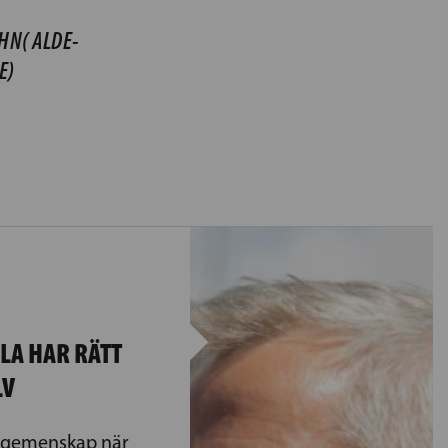
HN( ALDE-
E)
LA HAR RÄTT
LV
v gemenskap när