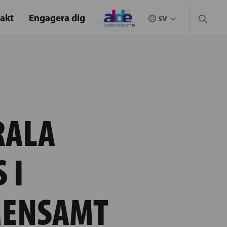
akt
Engagera dig
RALA
 I
EMENSAMT