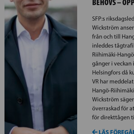
BEHÖVS – ÖPP
SFP:s riksdagsl
Wickström anser
från och till Hang
inleddes tågtraf
Riihimäki-Hangö.
gånger i veckan i
Helsingfors då k
VR har meddelat 
Hangö-Riihimäki 
Wickström säger 
överraskad för at
för direkttågen t
LÄS FÖREGÅ