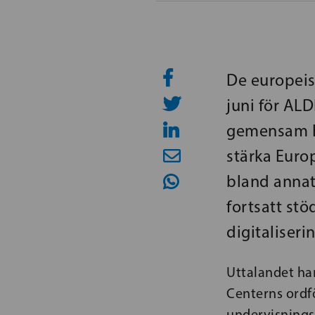
De europeis
juni för AL
gemensam He
stärka Euro
bland annat 
fortsatt stö
digitaliseri
Uttalandet ha
Centerns ordf
undervisnings