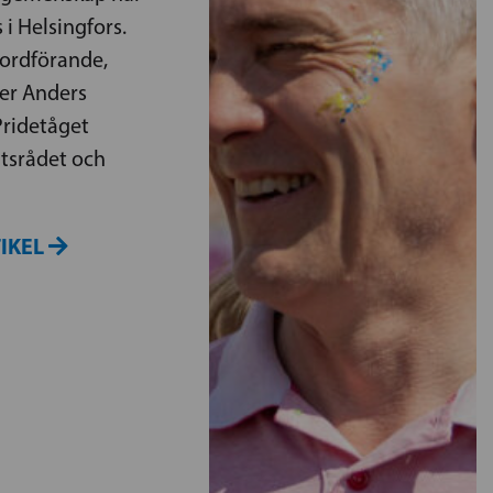
i Helsingfors.
 ordförande,
er Anders
Pridetåget
tsrådet och
TIKEL