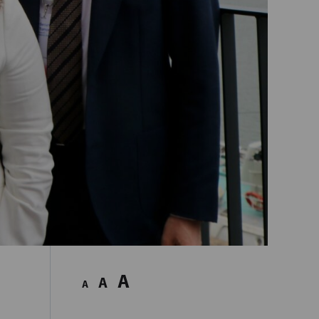
A
A
A