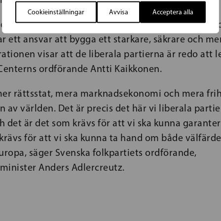
Cookieinställningar
Avvisa
Acceptera alla
e kunna agera gemensamt och försvara friheten oc
har ett ansvar att bygga ett starkare, säkrare och m
ationen visar att de liberala partierna är redo att 
 Centerns ordförande Antti Kaikkonen.
mer rättsstat, mera marknadsekonomi och mera fri
n av världen. Det är precis det här vi liberala parti
ch det är det som krävs för att vi ska kunna garante
rävs för att vi ska kunna ta hand om både välfärd
uropa, säger Svenska folkpartiets ordförande,
minister Anders Adlercreutz.