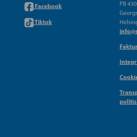
PB 430
Facebook
Georgs
Tiktok
Helsin
info@s
Faktu
Integr
Cookie
Transp
politi