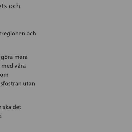
ts och
sregionen och
 göra mera
a med våra
inom
sfostran utan
n ska det
a