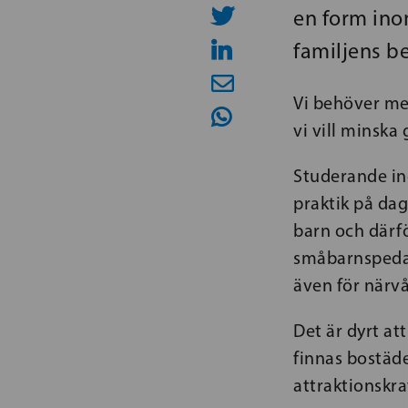
en form in
familjens b
Vi behöver me
vi vill minsk
Studerande in
praktik på dag
barn och därfö
småbarnspedag
även för närvå
Det är dyrt at
finnas bostäde
attraktionskra