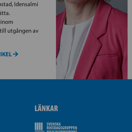
bstad, Idensalmi
ätta.
r inom
till utgången av
TIKEL
LÄNKAR