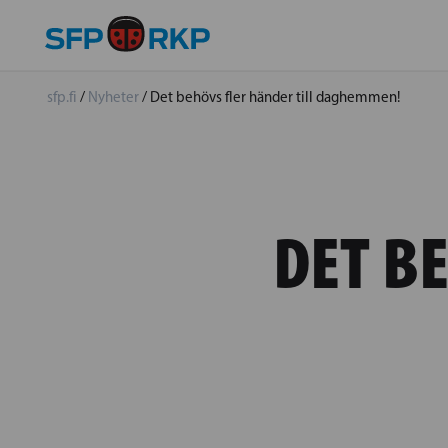
sfp.fi
/
Nyheter
/
Det behövs fler händer till daghemmen!
DET B