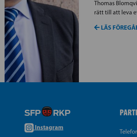
Thomas Blomqvist
rätt till att leva e
LÄS FÖREGÅ
PART
Instagram
Telefo