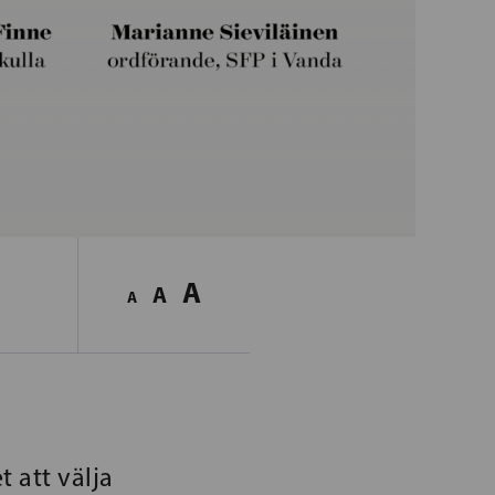
A
A
A
 att välja