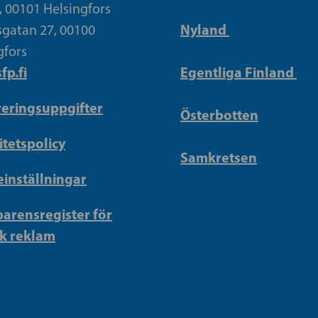
, 00101 Helsingfors
Nyland
gatan 27, 00100
gfors
fp.fi
Egentliga Finland
reringsuppgifter
Österbotten
itetspolicy
Samkretsen
inställningar
arensregister för
sk reklam