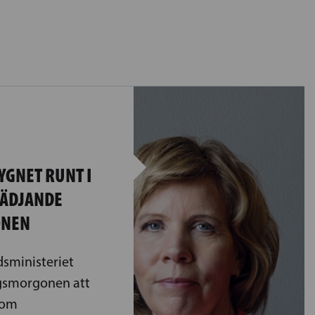
YGNET RUNT I
LÄDJANDE
ONEN
dsministeriet
gsmorgonen att
nom