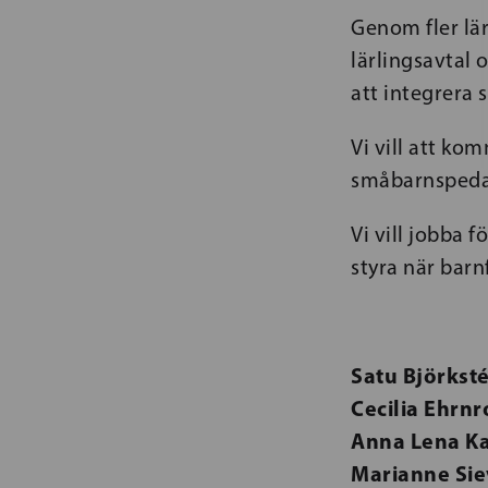
Genom fler lär
lärlingsavtal o
att integrera s
Vi vill att ko
småbarnspedag
Vi vill jobba 
styra när barn
Satu Björkst
Cecilia Ehrn
Anna Lena Ka
Marianne Sie