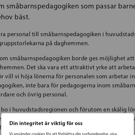
om småbarnspedagogiken som passar barne
ehov bäst.
ra personal till småbarnspedagogiken i huvudstad
a gruppstorlekarna på daghemmen.
om småbarnspedagogiken borde ges möjlighet att
hemmen. Det ska vara ett attraktivt yrke att arbet
r vill vi höja lönerna för personalen som arbetar 
ogiken, inte bara för pedagogerna inom småbarn
rdare och övrig personal.
t bo i huvudstadsregionen och förutom en skälig lö
r för personalen. Detta är faktorer som kan påverk
Din integritet är viktig för oss
ften för yrket.
Vi använder cookies för att förbättra din surfupplevelse, visa