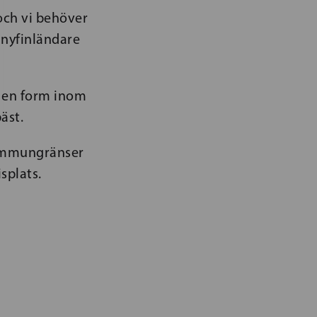
och vi behöver
r nyfinländare
a en form inom
äst.
 kommungränser
splats.