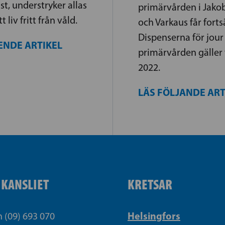
, understryker allas
primärvården i Jako
tt liv fritt från våld.
och Varkaus får forts
Dispenserna för jou
ENDE ARTIKEL
primärvården gäller 
2022.
LÄS FÖLJANDE AR
IKANSLIET
KRETSAR
Helsingfors
n (09) 693 070