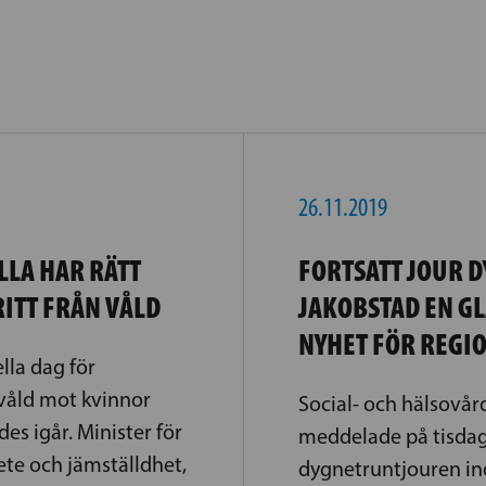
26.11.2019
LLA HAR RÄTT
FORTSATT JOUR D
FRITT FRÅN VÅLD
JAKOBSTAD EN G
NYHET FÖR REGI
lla dag för
våld mot kvinnor
Social- och hälsovår
 igår. Minister för
meddelade på tisda
te och jämställdhet,
dygnetruntjouren i