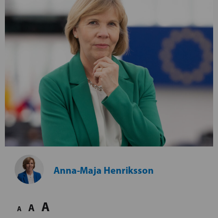
Anna-Maja Henriksson
A
A
A