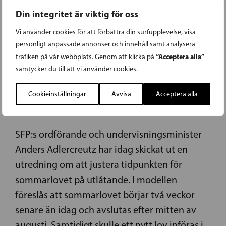
Din integritet är viktig för oss
Vi använder cookies för att förbättra din surfupplevelse, visa
22.05.2026
personligt anpassade annonser och innehåll samt analysera
“Acceptera alla”
trafiken på vår webbplats. Genom att klicka på
ADLERCREUTZ: NY
samtycker du till att vi använder cookies.
SOMMARLOVSMODELL KUNDE GE
Cookieinställningar
Avvisa
Acceptera alla
FAMILJER MER TID TILLSAMMANS
SFP:s ordförande och undervisningsminister
Anders Adlercreutz har idag skickat ut en
utredning om att justera tidpunkten för
sommarlovet på utlåtande. I modellen
föreslås att sommarlovet börjar två veckor
senare än idag och avslutas efter mitten av
augusti. Samtidigt skulle ett nytt lov införas i