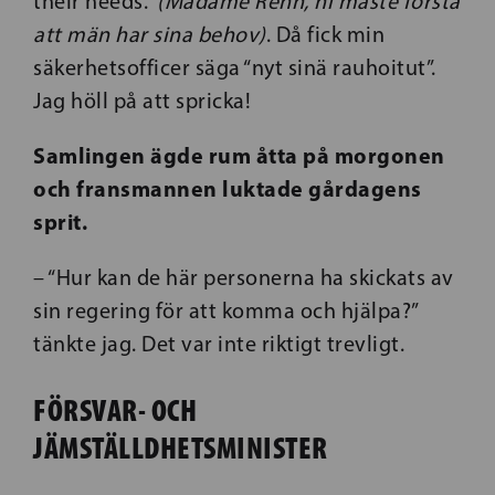
their needs.”
(Madame Rehn, ni måste förstå
att män har sina behov)
. Då fick min
säkerhetsofficer säga “nyt sinä rauhoitut”.
Jag höll på att spricka!
Samlingen ägde rum åtta på morgonen
och fransmannen luktade gårdagens
sprit.
– “Hur kan de här personerna ha skickats av
sin regering för att komma och hjälpa?”
tänkte jag. Det var inte riktigt trevligt.
FÖRSVAR- OCH
JÄMSTÄLLDHETSMINISTER