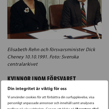
Elisabeth Rehn och försvarsminister Dick
Cheney 10.10.1991.
Foto: Svenska
centralarkivet
KVINNOR INOM FÖRSVARET
Din integritet är viktig för oss
Det har gått 34 år sedan de första
Vi använder cookies för att förbättra din surfupplevelse, visa
kvinnliga fredsbevararna skickades ut i
personligt anpassade annonser och innehåll samt analysera
världen, och 30 år sedan frivillig
“Acceptera alla”