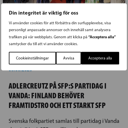
Din integritet är viktig för oss
Vi använder cookies för att förbättra din surfupplevelse, visa
personligt anpassade annonser och innehåll samt analysera
“Acceptera alla”
trafiken på vår webbplats. Genom att klicka på
samtycker du till att vi använder cookies.
Cookieinställningar
Avvisa
Acceptera alla
06.06.2026
ADLERCREUTZ PÅ SFP:S PARTIDAG I
VANDA: FINLAND BEHÖVER
FRAMTIDSTRO OCH ETT STARKT SFP
Svenska folkpartiet samlas till partidag i Vanda