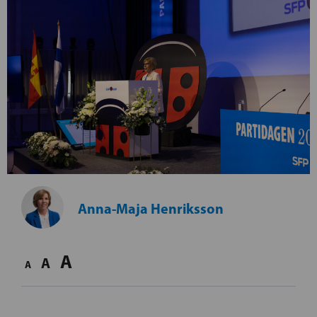
Anna-Maja Henriksson
A
A
A