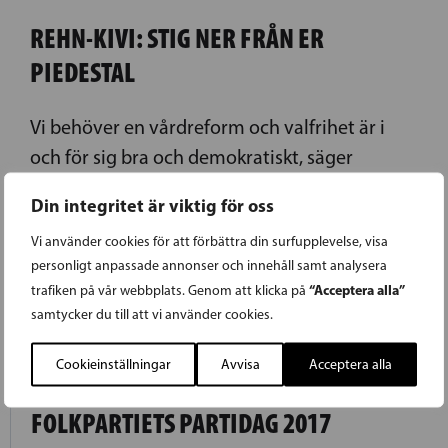
REHN-KIVI: STIG NER FRÅN ER
PIEDESTAL
Vi behöver en vårdreform och valfrihet är i
och för sig bra och demokratiskt, säger
riksdagsledamot Veronica Rehn-Kivi.
Din integritet är viktig för oss
LÄS FÖREGÅENDE ARTIKEL
Vi använder cookies för att förbättra din surfupplevelse, visa
personligt anpassade annonser och innehåll samt analysera
“Acceptera alla”
trafiken på vår webbplats. Genom att klicka på
samtycker du till att vi använder cookies.
11.06.2017
Cookieinställningar
Avvisa
Acceptera alla
RESOLUTION FRÅN SVENSKA
FOLKPARTIETS PARTIDAG 2017