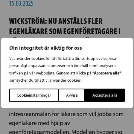
15.03.2025
WICKSTRÖM: NU ANSTÄLLS FLER
EGENLÄKARE SOM EGENFÖRETAGARE I
VÄSTRA NYLAND – NU BEHÖVS
Din integritet är viktig för oss
EGENLÄKARE ÄVEN TILL DE MINDRE
Vi använder cookies för att förbättra din surfupplevelse, visa
ORTERNA
personligt anpassade annonser och innehåll samt analysera
“Acceptera alla”
trafiken på vår webbplats. Genom att klicka på
Henrik Wickström, SFP:s riksdagsledamot och
samtycker du till att vi använder cookies.
medlem av styrelsen i Västra Nyland är glad då
Västra Nylands välfärdsområde anställer fler
Cookieinställningar
Avvisa
Acceptera alla
egenläkare. Välfärdsområdet har haft igång en
intresseanmälan för läkare som vill jobba som
egenläkare med hjälp av
egenföretagarmodellen. Modellen bygger sig