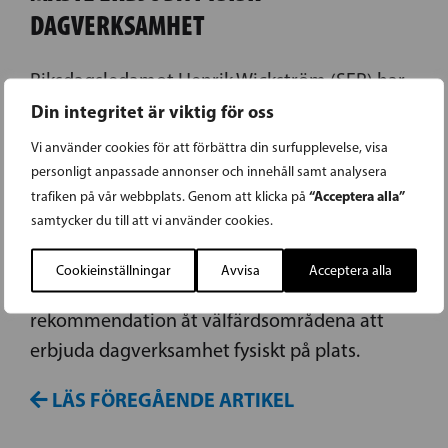
DAGVERKSAMHET
Riksdagsledamot Henrik Wickström (SFP) har
igår lämnat in ett skriftligt spörsmål, riktat till
Din integritet är viktig för oss
social-och hälsovårdsministeriet. Wickström
Vi använder cookies för att förbättra din surfupplevelse, visa
oroar sig för trenden att dagverksamhet för
personligt anpassade annonser och innehåll samt analysera
“Acceptera alla”
trafiken på vår webbplats. Genom att klicka på
seniorer i högre grad ordnas på distans i
samtycker du till att vi använder cookies.
välfärdsområdena. I spörsmålet frågar
Wickström om social-och
Cookieinställningar
Avvisa
Acceptera alla
hälsovårdsministeriet kan ge en
rekommendation åt välfärdsområdena att
erbjuda dagverksamhet fysiskt på plats.
LÄS FÖREGÅENDE ARTIKEL