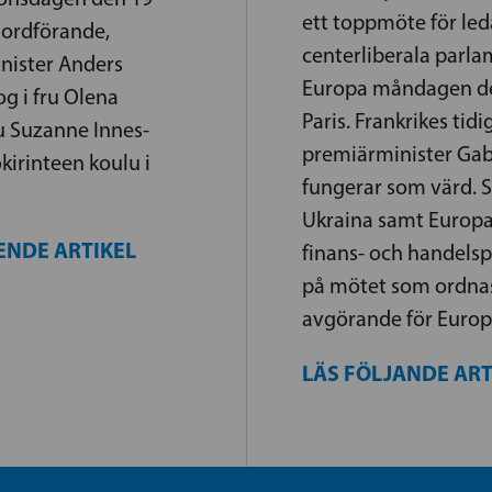
ett toppmöte för led
 ordförande,
centerliberala parla
nister Anders
Europa måndagen de
og i fru Olena
Paris. Frankrikes tidi
u Suzanne Innes-
premiärminister Gabr
kirinteen koulu i
fungerar som värd. St
Ukraina samt Europas
ENDE ARTIKEL
finans- och handelspo
på mötet som ordnas 
avgörande för Europ
LÄS FÖLJANDE AR