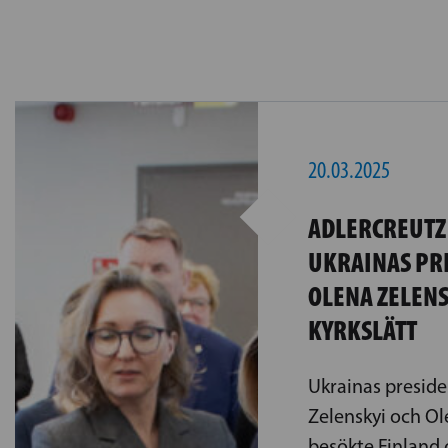
20.03.2025
ADLERCREUTZ 
UKRAINAS PR
OLENA ZELENS
KYRKSLÄTT
Ukrainas presid
Zelenskyi och O
besökte Finland