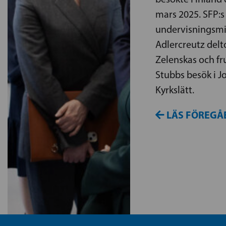
mars 2025. SFP:s
undervisningsmi
Adlercreutz delt
Zelenskas och fr
Stubbs besök i Jo
Kyrkslätt.
LÄS FÖREGÅ