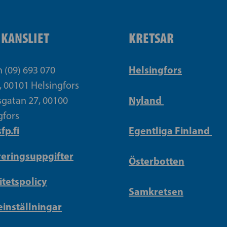
IKANSLIET
KRETSAR
Helsingfors
n (09) 693 070
, 00101 Helsingfors
Nyland
gatan 27, 00100
gfors
fp.fi
Egentliga Finland
reringsuppgifter
Österbotten
itetspolicy
Samkretsen
inställningar