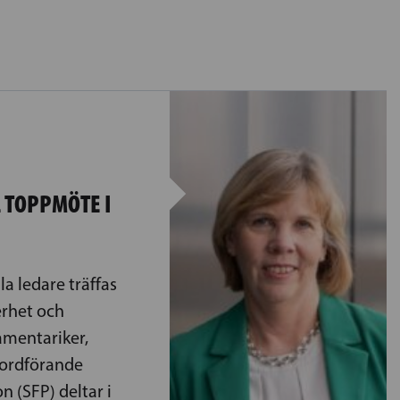
 TOPPMÖTE I
a ledare träffas
erhet och
amentariker,
 ordförande
 (SFP) deltar i