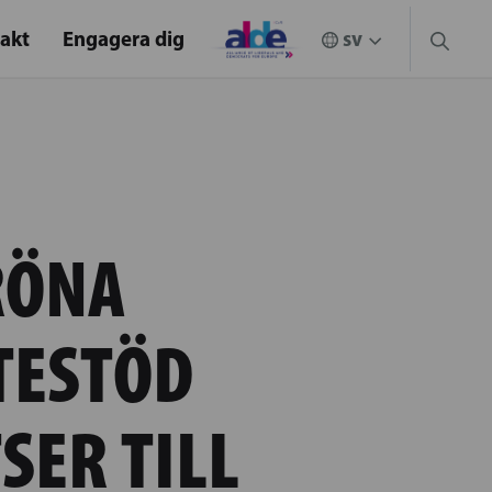
akt
Engagera dig
RÖNA
TESTÖD
SER TILL