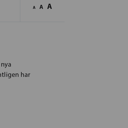
A
A
A
 nya
ntligen har