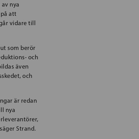
m av nya
 på att
år vidare till
lut som berör
eduktions- och
bildas även
sskedet, och
ringar är redan
ll nya
rleverantörer,
 säger Strand.