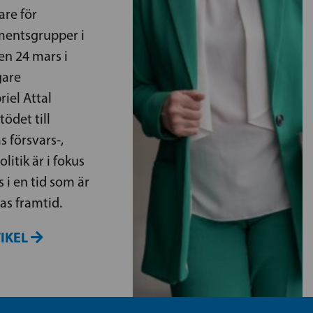
are för
mentsgrupper i
n 24 mars i
gare
iel Attal
ödet till
 försvars-,
litik är i fokus
i en tid som är
as framtid.
TIKEL