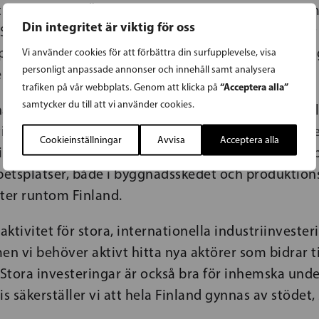
 förväntas ge Österbotten en riktig injektion i for
Din integritet är viktig för oss
 Stödbara projekt kring GigaVaasa har länge väntat
pna och nu kan vi vänta oss att flera etableringar g
Vi använder cookies för att förbättra din surfupplevelse, visa
personligt anpassade annonser och innehåll samt analysera
er Ingo.
“Acceptera alla”
trafiken på vår webbplats. Genom att klicka på
samtycker du till att vi använder cookies.
har som målsättning att försnabba investeringsbes
ionen, energiförvaringen och industrins utsläppsr
Cookieinställningar
Avvisa
Acceptera alla
itetsprojekt. Då stödet riktas till storinvesteringar 
etsplatser, både i byggnadsskedet och produktion
rter runtom Finland.
raktivitet för stora, internationella industriinveste
en vi behöver aktivt hitta nya aktörer som bidrar ti
 Stora investeringar är också bra för inhemska unde
is säkerställer vi att hela Finland gynnas av stödet,