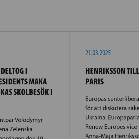
21.03.2025
DELTOG I
HENRIKSSON TILL
ESIDENTS MAKA
PARIS
KAS SKOLBESÖK I
Europas centerliberal
för att diskutera säk
Ukraina. Europaparl
entpar Volodymyr
Renew Europes vice
lena Zelenska
Anna-Maja Henriksson
 onsdagen den 19