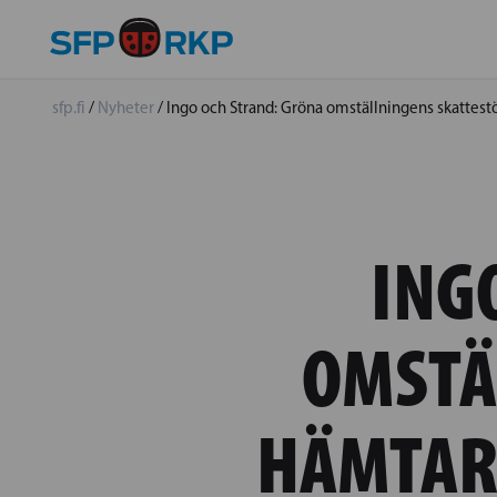
sfp.fi
/
Nyheter
/
Ingo och Strand: Gröna omställningens skattestö
ING
OMSTÄ
HÄMTAR 