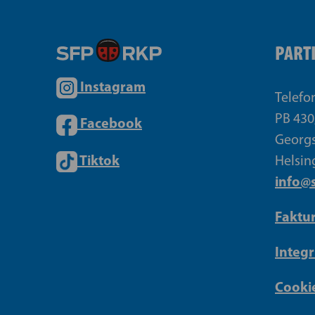
PART
Instagram
Telefo
PB 430
Facebook
Georgs
Tiktok
Helsin
info@s
Faktu
Integr
Cookie