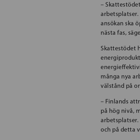
– Skattestödet
arbetsplatser.
ansökan ska öp
nästa fas, säg
Skattestödet 
energiprodukt
energieffektiv
många nya arb
välstånd på o
– Finlands att
på hög nivå, m
arbetsplatser.
och på detta v