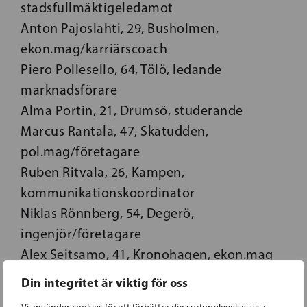
stadsfullmäktigeledamot
Anton Pajoslahti, 29, Busholmen,
ekon.mag/karriärscoach
Piero Pollesello, 64, Tölö, ledande
marknadsförare
Alma Portin, 21, Drumsö, studerande
Marcus Rantala, 47, Skatudden,
pol.mag/företagare
Ruben
Ritvala, 26, Kampen,
kommunikationskoordinator
Niklas
Rönnberg, 54, Degerö,
ingenjör/företagare
Alex Seitsamo, 41, Kronohagen, ekon.mag
Thomas Selenius, 44, Skatudden,
Din integritet är viktig för oss
ekon.mag/företagare