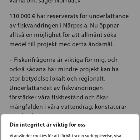
värna om, säger Norrback
110 000 € har reserverats för underlättande
av fiskvandringen i Närpes å. Nu öppnar
alltså en möjlighet för att allmänt söka
medel till projekt med detta ändamål.
– Fiskerifrågorna är viktiga för mig, och
också sådana här mindre projekt kan ha
stor betydelse lokalt och regionalt.
Underlättandet av fiskvandringen
förstärker våra fiskbestånd och ökar
mångfalden i våra vattendrag, konstaterar
Norrback.
Din integritet är viktig för oss
Vi använder cookies för att förbättra din surfupplevelse, visa