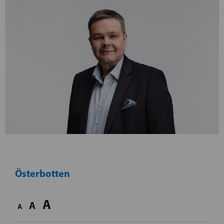
Österbotten
A
A
A